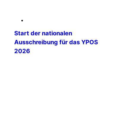
06. Februar 2026
Start der nationalen
Ausschreibung für das YPOS
2026
Mit dem Start der nationalen
Ausschreibung beginnt eine besonders
spannende Phase auf dem Weg zum
Young Police Officers’ Seminar (YPOS)
2026. Die IPA Deutschland lädt ihre
Landesgruppen herzlich ein, engagierte
und motivierte junge Kolleginnen und
Kollegen für dieses international
renommierte Seminar zu nominieren.
YPOS steht seit vielen Jahren für
internationale Begegnung, fachlichen
Austausch und persönliche […]