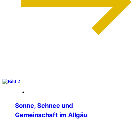
weiterlesen
13. März 2026
Sonne, Schnee und
Gemeinschaft im Allgäu
Vom 26.02. bis 01.03. unternahm die IPA-
Verbindungsstelle Main-Tauber eine