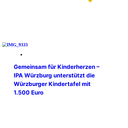
weiterlesen
14. Februar 2026
Gemeinsam für Kinderherzen –
IPA Würzburg unterstützt die
Würzburger Kindertafel mit
1.500 Euro
Am Freitag, dem 06.02.2026, 14:00 Uhr,
hat die International Police Association
(IPA) Verbindungsstelle Würzburg e .V.,
der Würzburger Kindertafel e.V. einen