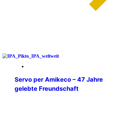
weiterlesen
20. Februar 2026
Servo per Amikeco – 47 Jahre
gelebte Freundschaft
47 Jahre Mitglied der IPA.5 Jahre
Verbindungsstellensekretär.18 Jahre
Verbindungsstellenleiter.8 Jahre
Beisitzer in der Mitgliederbetreuung.
Wenn ich heute auf diese Zeit
zurückblicke, dann sehe ich nicht Ämter