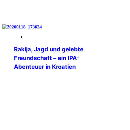
weiterlesen
07. Februar 2026
Rakija, Jagd und gelebte
Freundschaft – ein IPA-
Abenteuer in Kroatien
Als ich gesehen habe, dass die IPA
Brodsko-Posavska aus Kroatien eine
„winter group hunt“ durchführt, war mein
Interesse geweckt. Mein Mann ist
leidenschaftlicher Jäger und
Weihnachten stand bevor, das bot sich
als Geschenk ja geradezu an. Das
Angebot klang außerdem fast zu gut, um
wahr zu sein.2 Nächte, Vollverpflegung