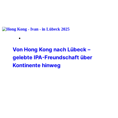
weiterlesen
09. Februar 2026
Von Hong Kong nach Lübeck –
gelebte IPA-Freundschaft über
Kontinente hinweg
Eine IPA Hong Kong Delegation war Ende
November 2025 auf Besuch in
Deutschland. Allerdings war deren Ziel
die Bundespolizeiakademie in Lübeck. Im
Übrigen für alle Interessierten an einer
polizeilichen Auslandsverwendung – die
BPolAk ist eine von drei deutschen
Standorten, die polizeiliche