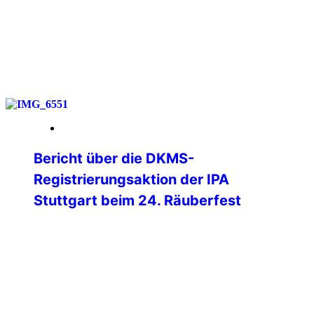
weiterlesen
12. Februar 2026
Bericht über die DKMS-
Registrierungsaktion der IPA
Stuttgart beim 24. Räuberfest
Unter dem Motto „Fiesta de los
Bandoleros“ richteten die Kollegen des D
21 am 6. Februar 2026 wieder das
nunmehr 24. Räuberfest im Casino des
Polizeipräsidiums Stuttgart aus. Neben
kulinarischen Leckereien war wieder eine