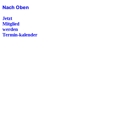
Nach Oben
Jetzt
Mitglied
werden
Termin-kalender
Presse
Magazin
Downloads
FAQ
Impressum
Datenschutz
International Police Association
IPA Deutsche Sektion e.V.
Schulze-Delitzsch-Straße 4
66450 Bexbach / Germany
Telefon +49 6826 510 99-0