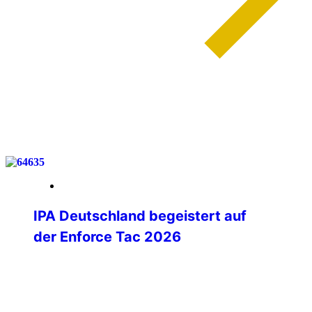
weiterlesen
27. Februar 2026
IPA Deutschland begeistert auf
der Enforce Tac 2026
Mit spürbarer Begeisterung hat sich die
IPA Deutschland auf der Enforce Tac
2026 in Nürnberg präsentiert. Vom
ersten Messetag an entwickelte sich der