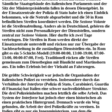
Sämtliche Staatsgebäude des italienischen Parlaments und der
Sitz der Ministerpräsidentin fallen in dessen Dienstgebiet. In
der Einsatzzentrale der Polizia di Stato habe ich einen Einblick
bekommen, wie die Notrufe abgearbeitet und die 50 in Rom
befindlichen Streifen koordiniert werden. Die
Sezione Volante
ist die Streifenabteilung. Anders als in Deutschland, gehören die
Streifen nicht zum Personalkörper der Dienststellen, sondern
zentral zur
Sezione Volante
. Hier durfte ich zwei Tage
verbringen. Die Streifen in Rom werden direkt der
Einsatzzentrale unterstellt und rücken nur zur Übergabe der
Sachbearbeitung in die zuständigen Dienststellen ein. In Rom
gibt es ein 5-Schicht-Modell (19:00-00:00, 13:00-19:00, 07:00-
13:00, 00:00-07:00, Frei). Traditionell rücken alle Streifen
gemeinsam zum Dienstbeginn mit Blaulicht und Martinshorn
aus. Ein tolles Erlebnis bei der Vielzahl an Fahrzeugen.
Die größte Schwierigkeit war jedoch die Organisation der
italienischen Polizei zu verstehen. Insbesondere durch das
Verhältnis der
Interforze
(Polizia di Stato, Carabinieri, Guardia
di Finanzia) hat Italien eine schwer nachvollziehbare Struktur.
Die drei Polizeieinheiten machen letztlich die selbe Arbeit. Das
System der
Interforze
hat jedoch eher einen historischen als
einen praktischen Hintergrund. Demnach wurde ein Weg
gefunden, die Arbeit der drei Polizeikräfte zu vereinen. In
Italien gibt es nur ein Innenministerium, von dem die