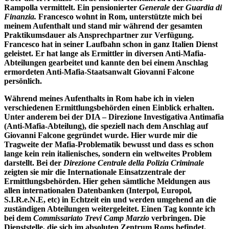
Rampolla vermittelt. Ein pensionierter
Generale
der
Guardia di
Finanzia.
Francesco wohnt in Rom, unterstützte mich bei
meinem Aufenthalt und stand mir während der gesamten
Praktikumsdauer als Ansprechpartner zur Verfügung.
Francesco hat in seiner Laufbahn schon in ganz Italien Dienst
geleistet. Er hat lange als Ermittler in diversen Anti-Mafia-
Abteilungen gearbeitet und kannte den bei einem Anschlag
ermordeten Anti-Mafia-Staatsanwalt Giovanni Falcone
persönlich.
Während meines Aufenthalts in Rom habe ich in vielen
verschiedenen Ermittlungsbehörden einen Einblick erhalten.
Unter anderem bei der DIA – Direzione Investigativa Antimafia
(Anti-Mafia-Abteilung), die speziell nach dem Anschlag auf
Giovanni Falcone gegründet wurde. Hier wurde mir die
Tragweite der Mafia-Problematik bewusst und dass es schon
lange kein rein italienisches, sondern ein weltweites Problem
darstellt. Bei der
Direzione Centrale della Polizia Criminale
zeigten sie mir die Internationale Einsatzzentrale der
Ermittlungsbehörden. Hier gehen sämtliche Meldungen aus
allen internationalen Datenbanken (Interpol, Europol,
S.I.R.e.N.E, etc) in Echtzeit ein und werden umgehend an die
zuständigen Abteilungen weitergeleitet. Einen Tag konnte ich
bei dem
Commissariato Trevi Camp Marzio
verbringen. Die
Dienststelle, die sich im absoluten Zentrum Roms befindet.