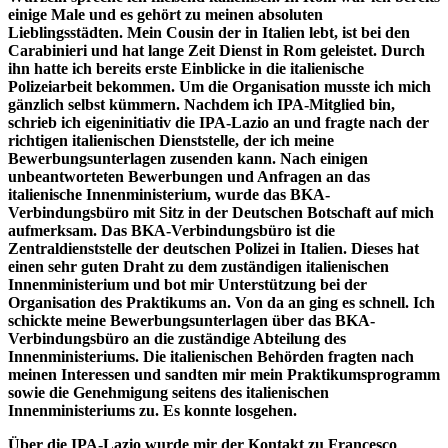
einige Male und es gehört zu meinen absoluten
Lieblingsstädten. Mein Cousin der in Italien lebt, ist bei den
Carabinieri und hat lange Zeit Dienst in Rom geleistet. Durch
ihn hatte ich bereits erste Einblicke in die italienische
Polizeiarbeit bekommen. Um die Organisation musste ich mich
gänzlich selbst kümmern. Nachdem ich IPA-Mitglied bin,
schrieb ich eigeninitiativ die IPA-Lazio an und fragte nach der
richtigen italienischen Dienststelle, der ich meine
Bewerbungsunterlagen zusenden kann. Nach einigen
unbeantworteten Bewerbungen und Anfragen an das
italienische Innenministerium, wurde das BKA-
Verbindungsbüro mit Sitz in der Deutschen Botschaft auf mich
aufmerksam. Das BKA-Verbindungsbüro ist die
Zentraldienststelle der deutschen Polizei in Italien. Dieses hat
einen sehr guten Draht zu dem zuständigen italienischen
Innenministerium und bot mir Unterstützung bei der
Organisation des Praktikums an. Von da an ging es schnell. Ich
schickte meine Bewerbungsunterlagen über das BKA-
Verbindungsbüro an die zuständige Abteilung des
Innenministeriums. Die italienischen Behörden fragten nach
meinen Interessen und sandten mir mein Praktikumsprogramm
sowie die Genehmigung seitens des italienischen
Innenministeriums zu. Es konnte losgehen.
Über die IPA-Lazio wurde mir der Kontakt zu Francesco