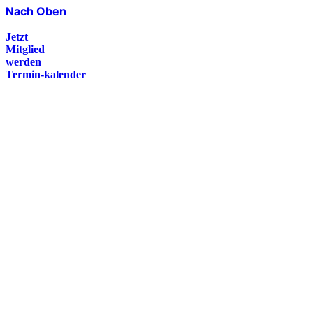
Nach Oben
Jetzt
Mitglied
werden
Termin-kalender
Presse
Magazin
Downloads
FAQ
Impressum
Datenschutz
International Police Association
IPA Deutsche Sektion e.V.
Schulze-Delitzsch-Straße 4
66450 Bexbach / Germany
Telefon +49 6826 510 99-0
service@ipa-deutschland.de