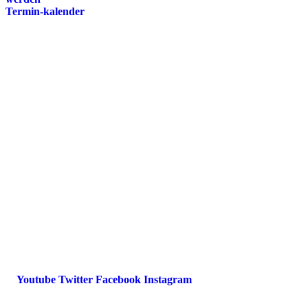
Termin-kalender
Presse
Magazin
Downloads
FAQ
Impressum
Datenschutz
International Police Association
IPA Deutsche Sektion e.V.
Schulze-Delitzsch-Straße 4
66450 Bexbach / Germany
Telefon +49 6826 510 99-0
service@ipa-deutschland.de
Youtube
Twitter
Facebook
Instagram
© 2022 IPA Deutschland