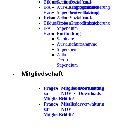
Bildungsreisen
Seminare
Sozialfonds
und
IPA
Austauschprogramme
Gruppenversicherung
Rabatte
Häuser
Stipendien
Unterstützung
Partner
Reisen
Arthur
Sozialfonds
und
Bildungsreisen
Troop
Gruppenversicherung
Rabatte
IPA
Stipendium
Häuser
Fortbildung
Seminare
Austauschprogramme
Stipendien
Arthur
Troop
Stipendium
Mitgliedschaft
Fragen
Mitgliederverwaltung
Downloads
zur
NDV
Downloads
Mitgliedschaft?
2.0
Fragen
Mitgliederverwaltung
zur
NDV
Mitgliedschaft?
2.0