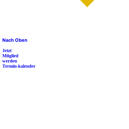
Nach Oben
Jetzt
Mitglied
werden
Termin-kalender
Presse
Magazin
Downloads
FAQ
Impressum
Datenschutz