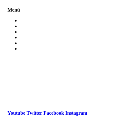
Menü
Presse
Magazin
Downloads
FAQ
Impressum
Datenschutz
International Police Association
IPA Deutsche Sektion e.V.
Schulze-Delitzsch-Straße 4
66450 Bexbach / Germany
Telefon +49 6826 510 99-0
service@ipa-deutschland.de
Youtube
Twitter
Facebook
Instagram
© 2022 IPA Deutschland