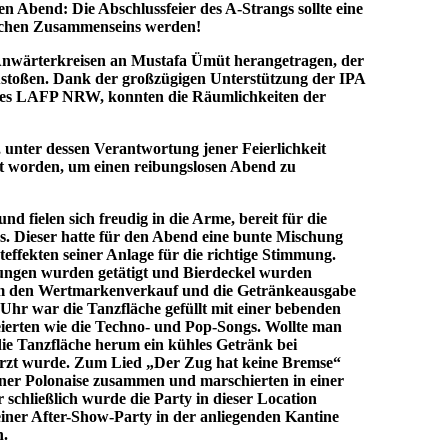
en Abend: Die Abschlussfeier des A-Strangs sollte eine
lichen Zusammenseins werden!
 Anwärterkreisen an Mustafa Ümüt herangetragen, der
ustoßen. Dank der großzügigen Unterstützung der IPA
es LAFP NRW, konnten die Räumlichkeiten der
unter dessen Verantwortung jener Feierlichkeit
rt worden, um einen reibungslosen Abend zu
d fielen sich freudig in die Arme, bereit für die
 Dieser hatte für den Abend eine bunte Mischung
effekten seiner Anlage für die richtige Stimmung.
stungen wurden getätigt und Bierdeckel wurden
, um den Wertmarkenverkauf und die Getränkeausgabe
hr war die Tanzfläche gefüllt mit einer bebenden
eierten wie die Techno- und Pop-Songs. Wollte man
ie Tanzfläche herum ein kühles Getränk bei
herzt wurde. Zum Lied „Der Zug hat keine Bremse“
einer Polonaise zusammen und marschierten in einer
chließlich wurde die Party in dieser Location
 einer After-Show-Party in der anliegenden Kantine
n.