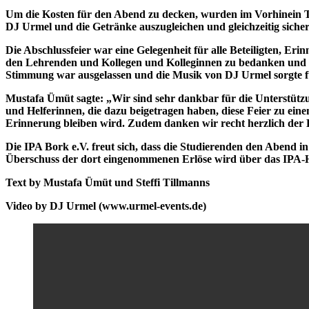
Um die Kosten für den Abend zu decken, wurden im Vorhinein Tic
DJ Urmel und die Getränke auszugleichen und gleichzeitig sicherz
Die Abschlussfeier war eine Gelegenheit für alle Beteiligten, Eri
den Lehrenden und Kollegen und Kolleginnen zu bedanken und den
Stimmung war ausgelassen und die Musik von DJ Urmel sorgte fü
Mustafa Ümüt sagte: „Wir sind sehr dankbar für die Unterstützun
und Helferinnen, die dazu beigetragen haben, diese Feier zu ein
Erinnerung bleiben wird. Zudem danken wir recht herzlich de
Die IPA Bork e.V. freut sich, dass die Studierenden den Abend 
Überschuss der dort eingenommenen Erlöse wird über das IPA-Hi
Text by Mustafa Ümüt und Steffi Tillmanns
Video by DJ Urmel (www.urmel-events.de)