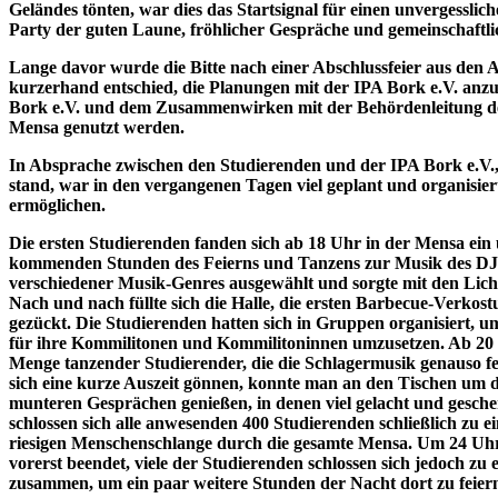
Geländes tönten, war dies das Startsignal für einen unvergesslich
Party der guten Laune, fröhlicher Gespräche und gemeinschaft
Lange davor wurde die Bitte nach einer Abschlussfeier aus den
kurzerhand entschied, die Planungen mit der IPA Bork e.V. anz
Bork e.V. und dem Zusammenwirken mit der Behördenleitung d
Mensa genutzt werden.
In Absprache zwischen den Studierenden und der IPA Bork e.V., 
stand, war in den vergangenen Tagen viel geplant und organisie
ermöglichen.
Die ersten Studierenden fanden sich ab 18 Uhr in der Mensa ein un
kommenden Stunden des Feierns und Tanzens zur Musik des DJs.
verschiedener Musik-Genres ausgewählt und sorgte mit den Licht
Nach und nach füllte sich die Halle, die ersten Barbecue-Verko
gezückt. Die Studierenden hatten sich in Gruppen organisiert
für ihre Kommilitonen und Kommilitoninnen umzusetzen. Ab 20 U
Menge tanzender Studierender, die die Schlagermusik genauso f
sich eine kurze Auszeit gönnen, konnte man an den Tischen um d
munteren Gesprächen genießen, in denen viel gelacht und gesc
schlossen sich alle anwesenden 400 Studierenden schließlich zu 
riesigen Menschenschlange durch die gesamte Mensa. Um 24 Uhr s
vorerst beendet, viele der Studierenden schlossen sich jedoch zu
zusammen, um ein paar weitere Stunden der Nacht dort zu feier