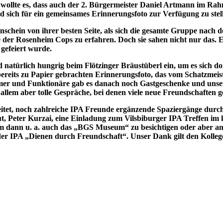
fall wollte es, dass auch der 2. Bürgermeister Daniel Artmann im 
d sich für ein gemeinsames Erinnerungsfoto zur Verfügung zu stel
nschein von ihrer besten Seite, als sich die gesamte Gruppe nac
r Rosenheim Cops zu erfahren. Doch sie sahen nicht nur das. Ein
gefeiert wurde.
 natürlich hungrig beim Flötzinger Bräustüberl ein, um es sich 
reits zu Papier gebrachten Erinnerungsfoto, das vom Schatzmeist
hmer und Funktionäre gab es danach noch Gastgeschenke und unser
 allem aber tolle Gespräche, bei denen viele neue Freundschaften
t, noch zahlreiche IPA Freunde ergänzende Spaziergänge durch 
ut, Peter Kurzai, eine Einladung zum Vilsbiburger IPA Treffen 
m dann u. a. auch das „BGS Museum“ zu besichtigen oder aber an
der IPA „Dienen durch Freundschaft“. Unser Dank gilt den Kolle