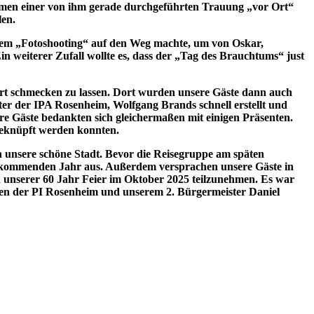
Rahmen einer von ihm gerade durchgeführten Trauung „vor Ort“
len.
h dem „Fotoshooting“ auf den Weg machte, um von Oskar,
 weiterer Zufall wollte es, dass der „Tag des Brauchtums“ just
dort schmecken zu lassen. Dort wurden unsere Gäste dann auch
er der IPA Rosenheim, Wolfgang Brands schnell erstellt und
e Gäste bedankten sich gleichermaßen mit einigen Präsenten.
 geknüpft werden konnten.
unsere schöne Stadt. Bevor die Reisegruppe am späten
im kommenden Jahr aus. Außerdem versprachen unsere Gäste in
 unserer 60 Jahr Feier im Oktober 2025 teilzunehmen. Es war
gen der PI Rosenheim und unserem 2. Bürgermeister Daniel