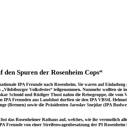
er Rosenheim Cops“
uf den Spuren der Rosenheim Cops“
nationale IPA Freunde nach Rosenheim. Sie waren auf Einladung
es „Vilsbiburger Volksfestes“ teilgenommen. Nunmehr wollten sie
kar Schmid und Rüdiger Thust nahm die Reisegruppe, die vom Ve
en IPA Freunden aus Landshut durften sie den IPA VBStL Helmut 
ange (Bremen) sowie die Präsidenten Jaroslav Snejdar (IPA Budwei
chst das Rosenheimer Rathaus auf, welches, wie ihr vermutlich al
IPA Freunde von einer Streifenwagenbesatzung der PI Rosenheim