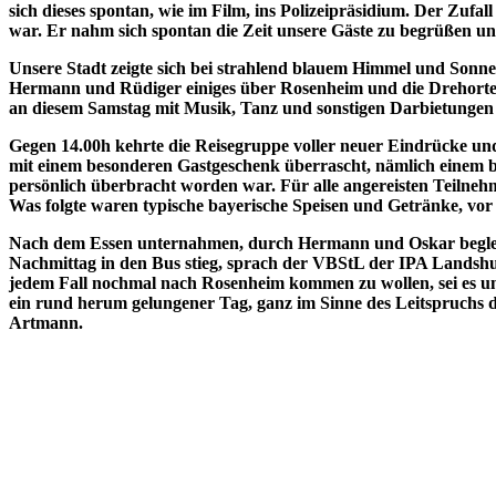
sich dieses spontan, wie im Film, ins Polizeipräsidium. Der Zu
war. Er nahm sich spontan die Zeit unsere Gäste zu begrüßen un
Unsere Stadt zeigte sich bei strahlend blauem Himmel und Sonne
Hermann und Rüdiger einiges über Rosenheim und die Drehorte de
an diesem Samstag mit Musik, Tanz und sonstigen Darbietungen 
Gegen 14.00h kehrte die Reisegruppe voller neuer Eindrücke und
mit einem besonderen Gastgeschenk überrascht, nämlich einem be
persönlich überbracht worden war. Für alle angereisten Teilne
Was folgte waren typische bayerische Speisen und Getränke, vor
Nach dem Essen unternahmen, durch Hermann und Oskar begleite
Nachmittag in den Bus stieg, sprach der VBStL der IPA Landsh
jedem Fall nochmal nach Rosenheim kommen zu wollen, sei es u
ein rund herum gelungener Tag, ganz im Sinne des Leitspruchs 
Artmann.