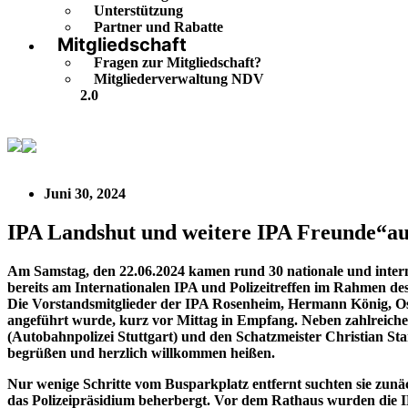
Unterstützung
Partner und Rabatte
Mitgliedschaft
Fragen zur Mitgliedschaft?
Mitgliederverwaltung NDV
2.0
IPA Landshut und weitere IPA Freunde“auf den Spuren d
Juni 30, 2024
IPA Landshut und weitere IPA Freunde“a
Am Samstag, den 22.06.2024 kamen rund 30 nationale und inter
bereits am Internationalen IPA und Polizeitreffen im Rahmen d
Die Vorstandsmitglieder der IPA Rosenheim, Hermann König, Os
angeführt wurde, kurz vor Mittag in Empfang. Neben zahlreich
(Autobahnpolizei Stuttgart) und den Schatzmeister Christian St
begrüßen und herzlich willkommen heißen.
Nur wenige Schritte vom Busparkplatz entfernt suchten sie zunä
das Polizeipräsidium beherbergt. Vor dem Rathaus wurden die 