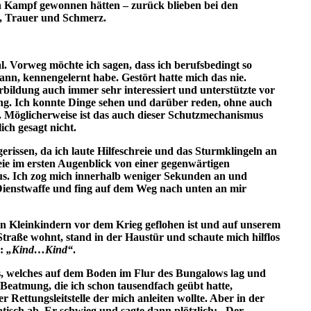
 Kampf gewonnen hätten – zurück blieben bei den
t, Trauer und Schmerz.
. Vorweg möchte ich sagen, dass ich berufsbedingt so
kann, kennengelernt habe. Gestört hatte mich das nie.
bildung auch immer sehr interessiert und unterstützte vor
ging. Ich konnte Dinge sehen und darüber reden, ohne auch
. Möglicherweise ist das auch dieser Schutzmechanismus
lich gesagt nicht.
erissen, da ich laute Hilfeschreie und das Sturmklingeln an
eie im ersten Augenblick von einer gegenwärtigen
s. Ich zog mich innerhalb weniger Sekunden an und
ienstwaffe und fing auf dem Weg nach unten an mir
en Kleinkindern vor dem Krieg geflohen ist und auf unserem
traße wohnt, stand in der Haustür und schaute mich hilflos
r:
„Kind…Kind“
.
s, welches auf dem Boden im Flur des Bungalows lag und
 Beatmung, die ich schon tausendfach geübt hatte,
r Rettungsleitstelle der mich anleiten wollte. Aber in der
omatisch ab. Er schwieg und sagte dann plötzlich: „Der