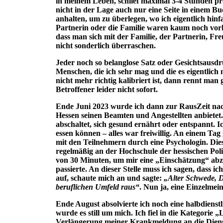
in meinem Leben, schlief maximal 3-4 Stunden p
nicht in der Lage auch nur eine Seite in einem B
anhalten, um zu überlegen, wo ich eigentlich hin
Partnerin oder die Familie waren kaum noch vorh
dass man sich mit der Familie, der Partnerin, Fr
nicht sonderlich überraschen.
Jeder noch so belanglose Satz oder Gesichtsausdr
Menschen, die ich sehr mag und die es eigentlic
nicht mehr richtig kalibriert ist, dann rennt man 
Betroffener leider nicht sofort.
Ende Juni 2023 wurde ich dann zur RausZeit nac
Hessen seinen Beamten und Angestellten anbietet.
abschaltet, sich gesund ernährt oder entspannt. I
essen können – alles war freiwillig. An einem Ta
mit den Teilnehmern durch eine Psychologin. Diese
regelmäßig an der Hochschule der hessischen Poliz
von 30 Minuten, um mir eine „Einschätzung“ abzu
passierte. An dieser Stelle muss ich sagen, dass ic
auf, schaute mich an und sagte:
„Alter Schwede, D
beruflichen Umfeld raus“
. Nun ja, eine Einzelme
Ende August absolvierte ich noch eine halbdienst
wurde es still um mich. Ich fiel in die Kategorie
Verlängerung meiner Krankmeldung an die Diensts