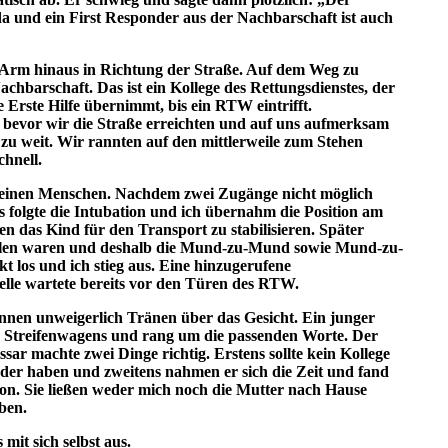
 und ein First Responder aus der Nachbarschaft ist auch
 Arm hinaus in Richtung der Straße. Auf dem Weg zu
achbarschaft. Das ist ein Kollege des Rettungsdienstes, der
e Erste Hilfe übernimmt, bis ein RTW eintrifft.
 bevor wir die Straße erreichten und auf uns aufmerksam
u weit. Wir rannten auf den mittlerweile zum Stehen
hnell.
leinen Menschen. Nachdem zwei Zugänge nicht möglich
s folgte die Intubation und ich übernahm die Position am
 das Kind für den Transport zu stabilisieren. Später
wollen waren und deshalb die Mund-zu-Mund sowie Mund-zu-
kt los und ich stieg aus. Eine hinzugerufene
elle wartete bereits vor den Türen des RTW.
annen unweigerlich Tränen über das Gesicht. Ein junger
es Streifenwagens und rang um die passenden Worte. Der
sar machte zwei Dinge richtig. Erstens sollte kein Kollege
inder haben und zweitens nahmen er sich die Zeit und fand
ion. Sie ließen weder mich noch die Mutter nach Hause
ben.
it sich selbst aus.