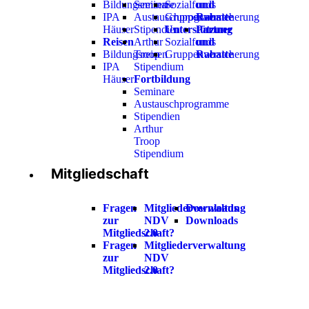
Bildungsreisen
Seminare
Sozialfonds
und
IPA
Austauschprogramme
Gruppenversicherung
Rabatte
Häuser
Stipendien
Unterstützung
Partner
Reisen
Arthur
Sozialfonds
und
Bildungsreisen
Troop
Gruppenversicherung
Rabatte
IPA
Stipendium
Häuser
Fortbildung
Seminare
Austauschprogramme
Stipendien
Arthur
Troop
Stipendium
Mitgliedschaft
Fragen
Mitgliederverwaltung
Downloads
zur
NDV
Downloads
Mitgliedschaft?
2.0
Fragen
Mitgliederverwaltung
zur
NDV
Mitgliedschaft?
2.0