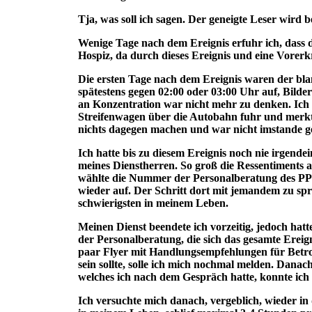
Tja, was soll ich sagen. Der geneigte Leser wird 
Wenige Tage nach dem Ereignis erfuhr ich, dass da
Hospiz, da durch dieses Ereignis und eine Vorer
Die ersten Tage nach dem Ereignis waren der blan
spätestens gegen 02:00 oder 03:00 Uhr auf, Bild
an Konzentration war nicht mehr zu denken. Ich ste
Streifenwagen über die Autobahn fuhr und merkte
nichts dagegen machen und war nicht imstande
Ich hatte bis zu diesem Ereignis noch nie irgend
meines Dienstherren. So groß die Ressentiments
wählte die Nummer der Personalberatung des PP F
wieder auf. Der Schritt dort mit jemandem zu spr
schwierigsten in meinem Leben.
Meinen Dienst beendete ich vorzeitig, jedoch hatt
der Personalberatung, die sich das gesamte Ereig
paar Flyer mit Handlungsempfehlungen für Betrof
sein sollte, solle ich mich nochmal melden. Dana
welches ich nach dem Gespräch hatte, konnte ich
Ich versuchte mich danach, vergeblich, wieder in