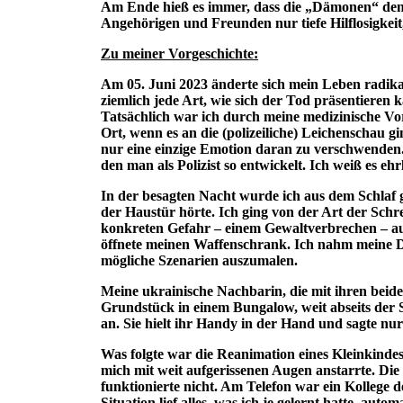
Am Ende hieß es immer, dass die „Dämonen“ den
Angehörigen und Freunden nur tiefe Hilflosigkei
Zu meiner Vorgeschichte:
Am 05. Juni 2023 änderte sich mein Leben radikal
ziemlich jede Art, wie sich der Tod präsentieren 
Tatsächlich war ich durch meine medizinische Vor
Ort, wenn es an die (polizeiliche) Leichenschau 
nur eine einzige Emotion daran zu verschwenden
den man als Polizist so entwickelt. Ich weiß es ehr
In der besagten Nacht wurde ich aus dem Schlaf g
der Haustür hörte. Ich ging von der Art der Schr
konkreten Gefahr – einem Gewaltverbrechen – au
öffnete meinen Waffenschrank. Ich nahm meine D
mögliche Szenarien auszumalen.
Meine ukrainische Nachbarin, die mit ihren beid
Grundstück in einem Bungalow, weit abseits der S
an. Sie hielt ihr Handy in der Hand und sagte nu
Was folgte war die Reanimation eines Kleinkinde
mich mit weit aufgerissenen Augen anstarrte. Die
funktionierte nicht. Am Telefon war ein Kollege de
Situation lief alles, was ich je gelernt hatte, aut