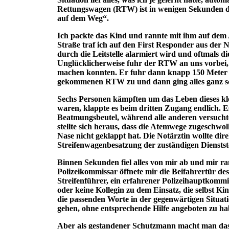
Rettungswagen (RTW) ist in wenigen Sekunden da
auf dem Weg“.
Ich packte das Kind und rannte mit ihm auf dem
Straße traf ich auf den First Responder aus der N
durch die Leitstelle alarmiert wird und oftmals di
Unglücklicherweise fuhr der RTW an uns vorbei,
machen konnten. Er fuhr dann knapp 150 Meter z
gekommenen RTW zu und dann ging alles ganz sc
Sechs Personen kämpften um das Leben dieses k
waren, klappte es beim dritten Zugang endlich. E
Beatmungsbeutel, während alle anderen versuchten
stellte sich heraus, dass die Atemwege zugesch
Nase nicht geklappt hat. Die Notärztin wollte dire
Streifenwagenbesatzung der zuständigen Dienstst
Binnen Sekunden fiel alles von mir ab und mir r
Polizeikommissar öffnete mir die Beifahrertür d
Streifenführer, ein erfahrener Polizeihauptkommis
oder keine Kollegin zu dem Einsatz, die selbst K
die passenden Worte in der gegenwärtigen Situat
gehen, ohne entsprechende Hilfe angeboten zu ha
Aber als gestandener Schutzmann macht man das m