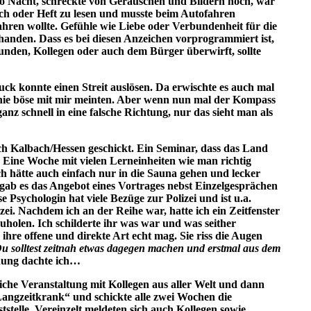
ro Nacht, schreckte von Geräuschen und Bildern hoch, war
uch oder Heft zu lesen und musste beim Autofahren
fahren wollte. Gefühle wie Liebe oder Verbundenheit für die
anden. Dass es bei diesen Anzeichen vorprogrammiert ist,
eunden, Kollegen oder auch dem Bürger überwirft, sollte
uck konnte einen Streit auslösen. Da erwischte es auch mal
h nie böse mit mir meinten. Aber wenn nun mal der Kompass
ganz schnell in eine falsche Richtung, nur das sieht man als
h Kalbach/Hessen geschickt. Ein Seminar, dass das Land
 Eine Woche mit vielen Lerneinheiten wie man richtig
ch hätte auch einfach nur in die Sauna gehen und lecker
g gab es das Angebot eines Vortrages nebst Einzelgesprächen
 Psychologin hat viele Bezüge zur Polizei und ist u.a.
ei. Nachdem ich an der Reihe war, hatte ich ein Zeitfenster
holen. Ich schilderte ihr was war und was seither
h ihre offene und direkte Art echt mag. Sie riss die Augen
u solltest zeitnah etwas dagegen machen und erstmal aus dem
inung dachte ich…
liche Veranstaltung mit Kollegen aus aller Welt und dann
 „Langzeitkrank“ und schickte alle zwei Wochen die
telle. Vereinzelt meldeten sich auch Kollegen sowie