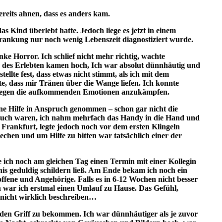
bereits ahnen, dass es anders kam.
s Kind überlebt hatte. Jedoch liege es jetzt in einem
krankung nur noch wenig Lebenszeit diagnostiziert wurde.
ke Horror. Ich schlief nicht mehr richtig, wachte
er des Erlebten kamen hoch, Ich war absolut dünnhäutig und
llte fest, dass etwas nicht stimmt, als ich mit dem
, dass mir Tränen über die Wange liefen. Ich konnte
 gegen die aufkommenden Emotionen anzukämpfen.
eine Hilfe in Anspruch genommen – schon gar nicht die
 auch waren, ich nahm mehrfach das Handy in die Hand und
rankfurt, legte jedoch noch vor dem ersten Klingeln
echen und um Hilfe zu bitten war tatsächlich einer der
e ich noch am gleichen Tag einen Termin mit einer Kollegin
nis geduldig schildern ließ. Am Ende bekam ich noch ein
fene und Angehörige. Falls es in 6-12 Wochen nicht besser
ch war ich erstmal einen Umlauf zu Hause. Das Gefühl,
 nicht wirklich beschreiben…
 den Griff zu bekommen. Ich war dünnhäutiger als je zuvor