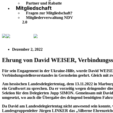
Partner und Rabatte
Mitgliedschaft
Fragen zur Mitgliedschaft?
Mitgliederverwaltung NDV
2.0
Buntgemischt
Ehrung von David WEISER, Verbindungsste
Dezember 2, 2022
Ehrung von David WEISER, Verbindungsst
Für sein Engagement in der Ukraine-Hilfe, wurde David WEISE
Verbindungsstellenvorstandes in Gernsheim geehrt. Gleich mit 
Am hessischen Landesdelegiertentag, dem 13.11.2022 in Marbur
ein Grußwort zu sprechen. Da er vorzeitig wegen dringender dien
Sektion für den Delegierten Jupp SIMON. Gemeinsam mit David 
umgesetzt, wo auch die Übergabe des dringend benötigten Fahrzeu
Da David am Landesdelegiertentag nicht anwesend sein konnte, 
Landesgruppenleiter Jürgen LINKER das „
Silberne Ehrenzeic