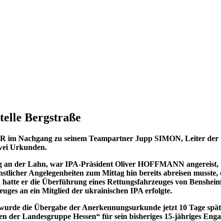
lle Bergstraße
elle Bergstraße
R im Nachgang zu seinem Teampartner Jupp SIMON, Leiter der Ve
zwei Urkunden.
g an der Lahn, war IPA-Präsident Oliver HOFFMANN angereist, u
stlicher Angelegenheiten zum Mittag hin bereits abreisen musste,
hatte er die Überführung eines Rettungsfahrzeuges von Bensheim
ges an ein Mitglied der ukrainischen IPA erfolgte.
wurde die Übergabe der Anerkennungsurkunde jetzt 10 Tage späte
hen der Landesgruppe Hessen
“ für sein bisheriges 15-jähriges En