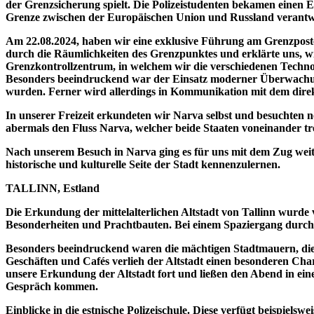
der Grenzsicherung spielt. Die Polizeistudenten bekamen einen Ei
Grenze zwischen der Europäischen Union und Russland verantwor
Am 22.08.2024, haben wir eine exklusive Führung am Grenzpost
durch die Räumlichkeiten des Grenzpunktes und erklärte uns, 
Grenzkontrollzentrum, in welchem wir die verschiedenen Technol
Besonders beeindruckend war der Einsatz moderner Überwachun
wurden. Ferner wird allerdings in Kommunikation mit dem direkt
In unserer Freizeit erkundeten wir Narva selbst und besuchten
abermals den Fluss Narva, welcher beide Staaten voneinander t
Nach unserem Besuch in Narva ging es für uns mit dem Zug weite
historische und kulturelle Seite der Stadt kennenzulernen.
TALLINN, Estland
Die Erkundung der mittelalterlichen Altstadt von Tallinn wurde v
Besonderheiten und Prachtbauten. Bei einem Spaziergang durch 
Besonders beeindruckend waren die mächtigen Stadtmauern, die 
Geschäften und Cafés verlieh der Altstadt einen besonderen Cha
unsere Erkundung der Altstadt fort und ließen den Abend in eine
Gespräch kommen.
Einblicke in die estnische Polizeischule. Diese verfügt beispiel