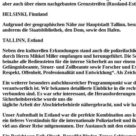
aber auch über einen nachgebauten Grenzstreifen (Russland-Est
HELSINKI, Finnland
Aufgrund der geographischen Nähe zur Hauptstadt Tallinn, besu
anderem die Staatsbibliothek, den Dom, sowie den Hafen.
TALLINN, Estland
Neben den kulturellen Erkundungen stand auch die polizeifachl
durch Herrn Mihkel Miller empfangen und herumgeführt. Die Sch
beinahe alle Bediensteten für die interne Sicherheit an nur ein
Gefängnisbeamte, Steuer- und Zollbeamte sowie Forscher und Exper
Respekt, Offenheit, Professionalität und Entwicklung“. Als Ze
Ein weiterer besonders aufschlussreicher Programmpunkt war 
verantwortlich ist. Wir bekamen detaillierte Einblicke in die 
verbunden sind. Es war sehr interessant, die Herausforderungen
Sicherheitsbereiche wurde uns die
tägliche Arbeit der Abschiebebehörde nähergebracht, und wir ha
Unser Aufenthalt in Estland war die perfekte Kombination aus kul
ein tieferes Verständnis für die internationale Polizeiarbeit und 
viel aus dieser Reise mitgenommen. Der Austausch mit den estni