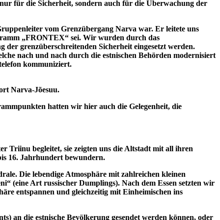
t nur für die Sicherheit, sondern auch für die Überwachung der
ruppenleiter vom Grenzübergang Narva war. Er leitete uns
 Programm „FRONTEX“ sei. Wir wurden durch das
g der grenzüberschreitenden Sicherheit eingesetzt werden.
che nach und nach durch die estnischen Behörden modernisiert
telefon kommuniziert.
lort Narva-Jõesuu.
rammpunkten hatten wir hier auch die Gelegenheit, die
iinu begleitet, sie zeigten uns die Altstadt mit all ihren
bis 16. Jahrhundert bewundern.
ale. Die lebendige Atmosphäre mit zahlreichen kleinen
i“ (eine Art russischer Dumplings). Nach dem Essen setzten wir
häre entspannen und gleichzeitig mit Einheimischen ins
ements) an die estnische Bevölkerung gesendet werden können, oder