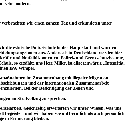
nd sehr modern.
er verbrachten wir einen ganzen Tag und erkundeten unter
r die estnische Polizeischule in der Hauptstadt und wurden
rbildungsangeboten aus. Anders als in Deutschland werden hier
skräfte und Notfalldisponenten, Polizei- und Grenzschutzbeamte,
le, so erzählte uns Herr Miller, ist allgegenwärtig „Integrität,
 einen IPA-Wimpel.
ngsmaßnahmen im Zusammenhang mit illegaler Migration
t Abschiebungen und der internationalen Zusammenarbeit
enzulernen. Bei der Besichtigung der Zellen und
ungen im Strafvollzug zu sprechen.
lizeiarbeit. Gleichzeitig erweiterten wir unser Wissen, was uns
falt begeistert und wir haben sowohl beruflich als auch persönlich
ge in Erinnerung bleiben.