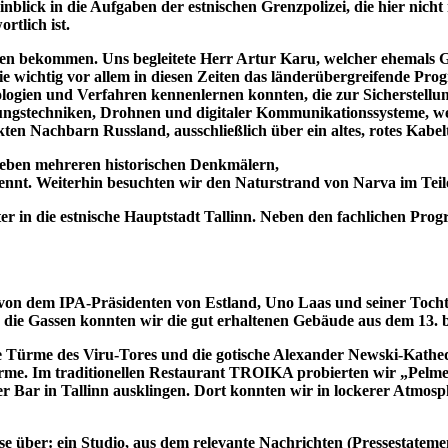
nblick in die Aufgaben der estnischen Grenzpolizei, die hier nich
tlich ist.
en bekommen. Uns begleitete Herr Artur Karu, welcher ehemals G
wie wichtig vor allem in diesen Zeiten das länderübergreifende
ogien und Verfahren kennenlernen konnten, die zur Sicherstellun
gstechniken, Drohnen und digitaler Kommunikationssysteme, wel
en Nachbarn Russland, ausschließlich über ein altes, rotes Kabel
 neben mehreren historischen Denkmälern,
rennt. Weiterhin besuchten wir den Naturstrand von Narva im Tei
r in die estnische Hauptstadt Tallinn. Neben den fachlichen Prog
on dem IPA-Präsidenten von Estland, Uno Laas und seiner Tochter Tr
die Gassen konnten wir die gut erhaltenen Gebäude aus dem 13. 
Türme des Viru-Tores und die gotische Alexander Newski-Kathedr
rme. Im traditionellen Restaurant TROIKA probierten wir „Pelmen
r Bar in Tallinn ausklingen. Dort konnten wir in lockerer Atmosp
sweise über: ein Studio, aus dem relevante Nachrichten (Pressestat