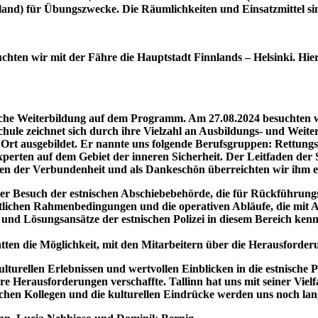
land) für Übungszwecke. Die Räumlichkeiten und Einsatzmittel si
chten wir mit der Fähre die Hauptstadt Finnlands – Helsinki. Hi
iche Weiterbildung auf dem Programm. Am 27.08.2024 besuchten wi
ule zeichnet sich durch ihre Vielzahl an Ausbildungs- und Weite
em Ort ausgebildet. Er nannte uns folgende Berufsgruppen: Rettung
ten auf dem Gebiet der inneren Sicherheit. Der Leitfaden der Schu
ichen der Verbundenheit und als Dankeschön überreichten wir ihm
der Besuch der estnischen Abschiebebehörde, die für Rückführu
rechtlichen Rahmenbedingungen und die operativen Abläufe, die mi
 und Lösungsansätze der estnischen Polizei in diesem Bereich kenn
tten die Möglichkeit, mit den Mitarbeitern über die Herausforder
turellen Erlebnissen und wertvollen Einblicken in die estnische Po
ihre Herausforderungen verschaffte. Tallinn hat uns mit seiner Viel
schen Kollegen und die kulturellen Eindrücke werden uns noch lan