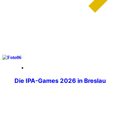
weiterlesen
29. Mai 2026
Die IPA-Games 2026 in Breslau
Wenn über tausend Polizistinnen und
Polizisten aus aller Welt ihre
Dienstwaffen ablegen und stattdessen
Laufschuhe schnüren, Judogis anlegen
oder sich am Schachbrett
gegenübersitzen, dann sind die IPA-
Games im Gange. Die IPA-Games 2026