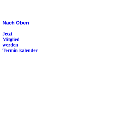
Nach Oben
Jetzt
Mitglied
werden
Termin-kalender
Presse
Magazin
Downloads
FAQ
Impressum
Datenschutz
International Police Association
IPA Deutsche Sektion e.V.