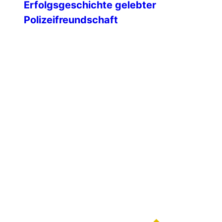
Erfolgsgeschichte gelebter
Polizeifreundschaft
Mit einem feierlichen Festakt blickte die
IPA-Landesgruppe Mecklenburg-
Vorpommern auf 35 Jahre engagierte
Vereinsarbeit zurück – geprägt von
Freundschaft, Ehrenamt und einem
starken Miteinander über Generationen
hinweg. Unsere Ehrengäste Am 09.
Februar 1991 wurde die IPA
Landesgruppe Mecklenburg-
Vorpommern gegründet. Die ersten IPA-
Freunde unseres Landes hatten sich
dafür die altwürdige Hansestadt Wismar
ausgesucht. An diesem kalten […]