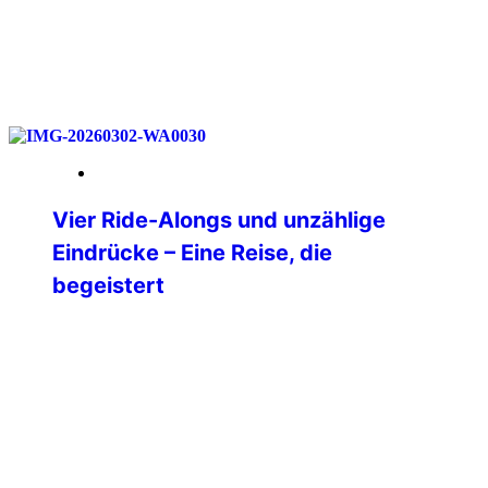
weiterlesen
18. Mai 2026
Vier Ride-Alongs und unzählige
Eindrücke – Eine Reise, die
begeistert
Nach langer Überlegung habe ich mich
im Dezember 2025 dazu entschlossen,
mir einen lang gehegten Traum zu
erfüllen und in die USA zu reisen. Ganz
oben auf meiner Liste der Bundesstaat
Texas. Nach vielem Hin- und
Herüberlegen stand dann irgendwann
die Route von Dallas über Oklahoma City,