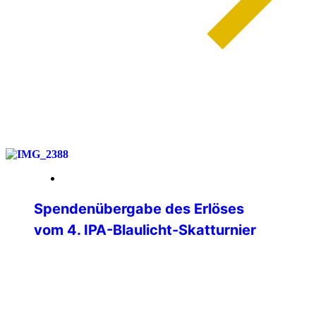
weiterlesen
01. Juni 2026
Spendenübergabe des Erlöses
vom 4. IPA-Blaulicht-Skatturnier
Am Donnerstag, 28.05.2026, konnten
Verbindungsstellenleiter Matthias Albert
und Jürgen Ganter (Turnierleiter des
Skatturniers) den Erlös des Skatturniers