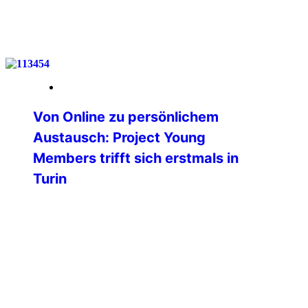
weiterlesen
26. Mai 2026
Von Online zu persönlichem
Austausch: Project Young
Members trifft sich erstmals in
Turin
Am vergangenen Wochenende fand in
Turin (Italien) das erste physische
Treffen des Projektes Young Members
der Professional Commission der
International Police Association statt.
Bislang erfolgte die gesamte
Zusammenarbeit ausschließlich digital
und online – umso bedeutender war