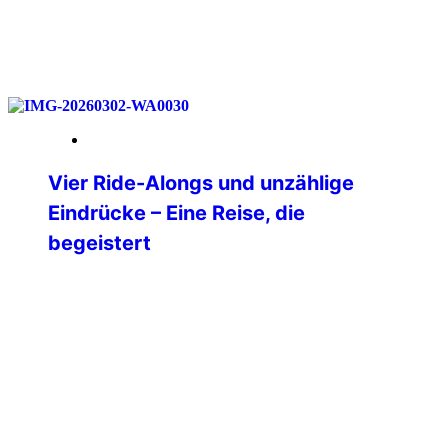
weiterlesen
18. Mai 2026
Vier Ride-Alongs und unzählige
Eindrücke – Eine Reise, die
begeistert
Nach langer Überlegung habe ich mich
im Dezember 2025 dazu entschlossen,
mir einen lang gehegten Traum zu
erfüllen und in die USA zu reisen. Ganz
oben auf meiner Liste der Bundesstaat
Texas. Nach vielem Hin- und
Herüberlegen stand dann irgendwann
die Route von Dallas über Oklahoma City,
Amarillo, Albuquerque, Page, Hurricane,