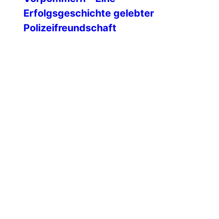
Erfolgsgeschichte gelebter
Polizeifreundschaft
Mit einem feierlichen Festakt blickte die
IPA-Landesgruppe Mecklenburg-
Vorpommern auf 35 Jahre engagierte
Vereinsarbeit zurück – geprägt von
Freundschaft, Ehrenamt und einem
starken Miteinander über Generationen
hinweg. Unsere Ehrengäste Am 09.
Februar 1991 wurde die IPA
Landesgruppe Mecklenburg-
Vorpommern gegründet. Die ersten IPA-
Freunde unseres Landes hatten sich
dafür die altwürdige Hansestadt Wismar
ausgesucht. An diesem kalten […]