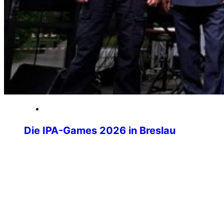
29. Mai 2026
Die IPA-Games 2026 in Breslau
Wenn über tausend Polizistinnen und
Polizisten aus aller Welt ihre
Dienstwaffen ablegen und stattdessen
Laufschuhe schnüren, Judogis anlegen
oder sich am Schachbrett
gegenübersitzen, dann sind die IPA-
Games im Gange. Die IPA-Games 2026
fanden vom 10. bis 15. Mai in Wrocław,