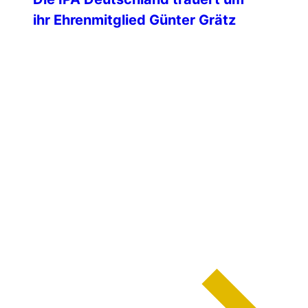
ihr Ehrenmitglied Günter Grätz
Mit großer Trauer nimmt die IPA
Deutschland Abschied von ihrem
Ehrenmitglied Günter Grätz, der im Alter
von 91 Jahren verstorben ist. Mit Günter
Grätz verliert die IPA Deutschland einen
außergewöhnlich engagierten
Vereinsfreund, der sich über mehr als
vier Jahrzehnte mit großer Leidenschaft,
Verlässlichkeit und persönlichem Einsatz
für die Ziele und Werte unserer
Gemeinschaft eingesetzt hat. […]