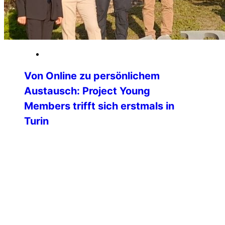
26. Mai 2026
Von Online zu persönlichem
Austausch: Project Young
Members trifft sich erstmals in
Turin
Am vergangenen Wochenende fand in
Turin (Italien) das erste physische
Treffen des Projektes Young Members
der Professional Commission der
International Police Association statt.
Bislang erfolgte die gesamte
Zusammenarbeit ausschließlich digital
und online – umso bedeutender war
dieses erste persönliche