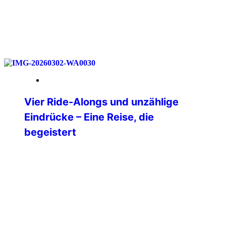
weiterlesen
18. Mai 2026
Vier Ride-Alongs und unzählige
Eindrücke – Eine Reise, die
begeistert
Nach langer Überlegung habe ich mich
im Dezember 2025 dazu entschlossen,
mir einen lang gehegten Traum zu
erfüllen und in die USA zu reisen. Ganz
oben auf meiner Liste der Bundesstaat
Texas. Nach vielem Hin- und
Herüberlegen stand dann irgendwann
die Route von Dallas über Oklahoma City,