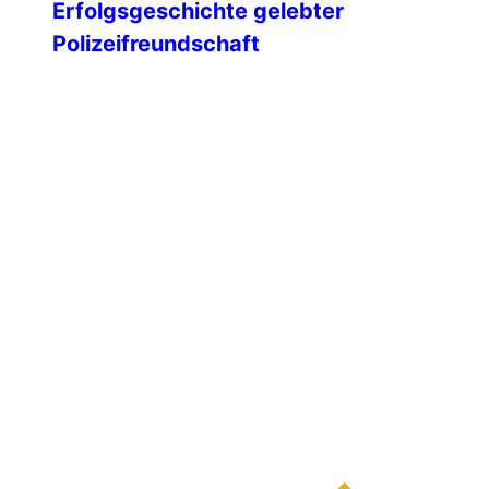
Erfolgsgeschichte gelebter
Polizeifreundschaft
Mit einem feierlichen Festakt blickte die
IPA-Landesgruppe Mecklenburg-
Vorpommern auf 35 Jahre engagierte
Vereinsarbeit zurück – geprägt von
Freundschaft, Ehrenamt und einem
starken Miteinander über Generationen
hinweg. Unsere Ehrengäste Am 09.
Februar 1991 wurde die IPA
Landesgruppe Mecklenburg-
Vorpommern gegründet. Die ersten IPA-
Freunde unseres Landes hatten sich
dafür die altwürdige Hansestadt Wismar
ausgesucht. An diesem kalten […]