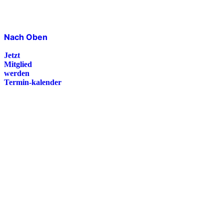
Nach Oben
Jetzt
Mitglied
werden
Termin-kalender
Presse
Magazin
Downloads
FAQ
Impressum
Datenschutz
International Police Association
IPA Deutsche Sektion e.V.