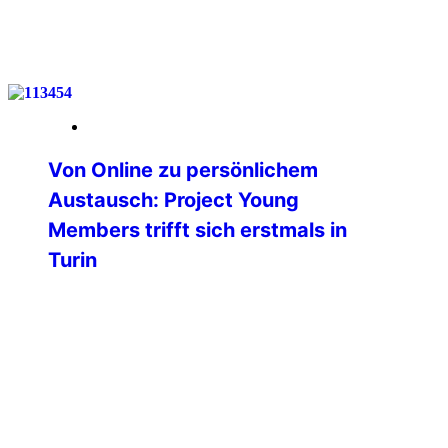
weiterlesen
26. Mai 2026
Von Online zu persönlichem
Austausch: Project Young
Members trifft sich erstmals in
Turin
Am vergangenen Wochenende fand in
Turin (Italien) das erste physische
Treffen des Projektes Young Members
der Professional Commission der
International Police Association statt.
Bislang erfolgte die gesamte
Zusammenarbeit ausschließlich digital
und online – umso bedeutender war