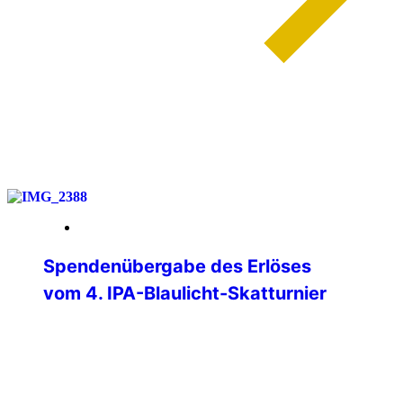
weiterlesen
01. Juni 2026
Spendenübergabe des Erlöses
vom 4. IPA-Blaulicht-Skatturnier
Am Donnerstag, 28.05.2026, konnten
Verbindungsstellenleiter Matthias Albert
und Jürgen Ganter (Turnierleiter des
Skatturniers) den Erlös des Skatturniers