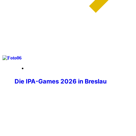
weiterlesen
29. Mai 2026
Die IPA-Games 2026 in Breslau
Wenn über tausend Polizistinnen und
Polizisten aus aller Welt ihre
Dienstwaffen ablegen und stattdessen
Laufschuhe schnüren, Judogis anlegen
oder sich am Schachbrett
gegenübersitzen, dann sind die IPA-
Games im Gange. Die IPA-Games 2026