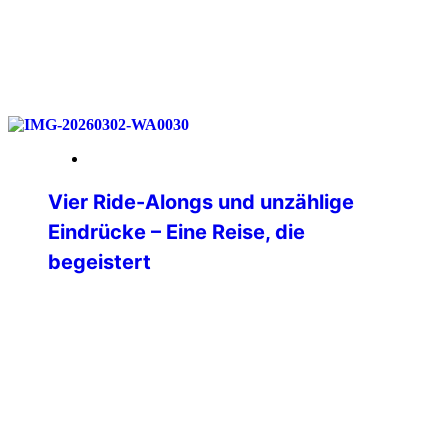
weiterlesen
18. Mai 2026
Vier Ride-Alongs und unzählige
Eindrücke – Eine Reise, die
begeistert
Nach langer Überlegung habe ich mich
im Dezember 2025 dazu entschlossen,
mir einen lang gehegten Traum zu
erfüllen und in die USA zu reisen. Ganz
oben auf meiner Liste der Bundesstaat
Texas. Nach vielem Hin- und
Herüberlegen stand dann irgendwann
die Route von Dallas über Oklahoma City,