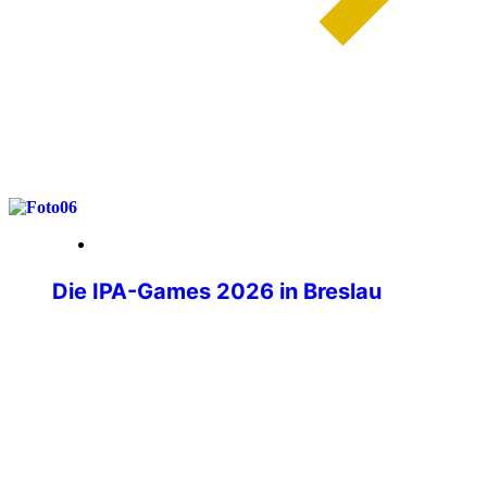
weiterlesen
29. Mai 2026
Die IPA-Games 2026 in Breslau
Wenn über tausend Polizistinnen und
Polizisten aus aller Welt ihre
Dienstwaffen ablegen und stattdessen
Laufschuhe schnüren, Judogis anlegen
oder sich am Schachbrett
gegenübersitzen, dann sind die IPA-
Games im Gange. Die IPA-Games 2026