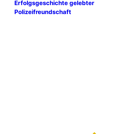
Erfolgsgeschichte gelebter
Polizeifreundschaft
Mit einem feierlichen Festakt blickte die
IPA-Landesgruppe Mecklenburg-
Vorpommern auf 35 Jahre engagierte
Vereinsarbeit zurück – geprägt von
Freundschaft, Ehrenamt und einem
starken Miteinander über Generationen
hinweg. Unsere Ehrengäste Am 09.
Februar 1991 wurde die IPA
Landesgruppe Mecklenburg-
Vorpommern gegründet. Die ersten IPA-
Freunde unseres Landes hatten sich
dafür die altwürdige Hansestadt Wismar
ausgesucht. An diesem kalten […]