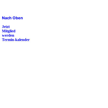
Nach Oben
Jetzt
Mitglied
werden
Termin-kalender
Presse
Magazin
Downloads
FAQ
Impressum
Datenschutz
International Police Association
IPA Deutsche Sektion e.V.