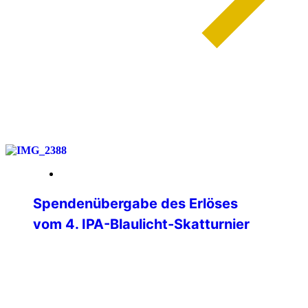
weiterlesen
01. Juni 2026
Spendenübergabe des Erlöses
vom 4. IPA-Blaulicht-Skatturnier
Am Donnerstag, 28.05.2026, konnten
Verbindungsstellenleiter Matthias Albert
und Jürgen Ganter (Turnierleiter des
Skatturniers) den Erlös des Skatturniers