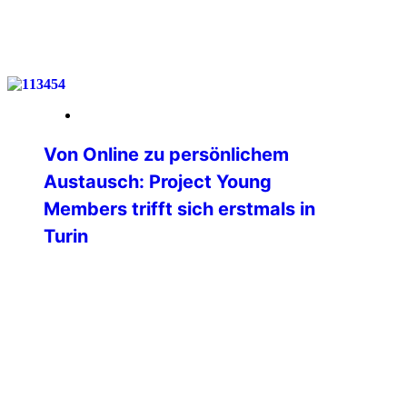
weiterlesen
26. Mai 2026
Von Online zu persönlichem
Austausch: Project Young
Members trifft sich erstmals in
Turin
Am vergangenen Wochenende fand in
Turin (Italien) das erste physische
Treffen des Projektes Young Members
der Professional Commission der
International Police Association statt.
Bislang erfolgte die gesamte
Zusammenarbeit ausschließlich digital
und online – umso bedeutender war