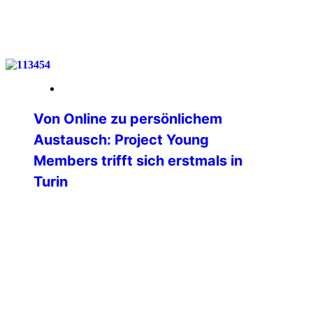
weiterlesen
26. Mai 2026
Von Online zu persönlichem
Austausch: Project Young
Members trifft sich erstmals in
Turin
Am vergangenen Wochenende fand in
Turin (Italien) das erste physische
Treffen des Projektes Young Members
der Professional Commission der
International Police Association statt.
Bislang erfolgte die gesamte
Zusammenarbeit ausschließlich digital
und online – umso bedeutender war