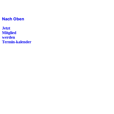
Nach Oben
Jetzt
Mitglied
werden
Termin-kalender
Presse
Magazin
Downloads
FAQ
Impressum
Datenschutz
International Police Association
IPA Deutsche Sektion e.V.