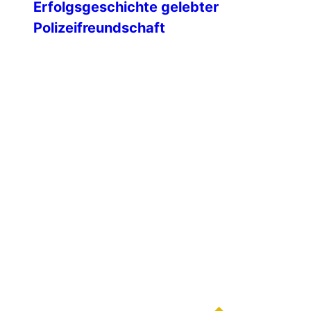
Erfolgsgeschichte gelebter
Polizeifreundschaft
Mit einem feierlichen Festakt blickte die
IPA-Landesgruppe Mecklenburg-
Vorpommern auf 35 Jahre engagierte
Vereinsarbeit zurück – geprägt von
Freundschaft, Ehrenamt und einem
starken Miteinander über Generationen
hinweg. Unsere Ehrengäste Am 09.
Februar 1991 wurde die IPA
Landesgruppe Mecklenburg-
Vorpommern gegründet. Die ersten IPA-
Freunde unseres Landes hatten sich
dafür die altwürdige Hansestadt Wismar
ausgesucht. An diesem kalten […]