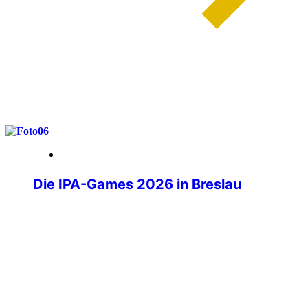
weiterlesen
29. Mai 2026
Die IPA-Games 2026 in Breslau
Wenn über tausend Polizistinnen und
Polizisten aus aller Welt ihre
Dienstwaffen ablegen und stattdessen
Laufschuhe schnüren, Judogis anlegen
oder sich am Schachbrett
gegenübersitzen, dann sind die IPA-
Games im Gange. Die IPA-Games 2026