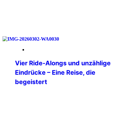
weiterlesen
18. Mai 2026
Vier Ride-Alongs und unzählige
Eindrücke – Eine Reise, die
begeistert
Nach langer Überlegung habe ich mich
im Dezember 2025 dazu entschlossen,
mir einen lang gehegten Traum zu
erfüllen und in die USA zu reisen. Ganz
oben auf meiner Liste der Bundesstaat
Texas. Nach vielem Hin- und
Herüberlegen stand dann irgendwann
die Route von Dallas über Oklahoma City,