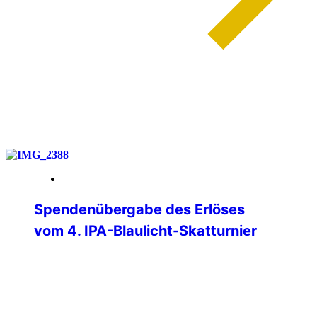
weiterlesen
01. Juni 2026
Spendenübergabe des Erlöses
vom 4. IPA-Blaulicht-Skatturnier
Am Donnerstag, 28.05.2026, konnten
Verbindungsstellenleiter Matthias Albert
und Jürgen Ganter (Turnierleiter des
Skatturniers) den Erlös des Skatturniers