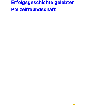
Erfolgsgeschichte gelebter
Polizeifreundschaft
Mit einem feierlichen Festakt blickte die
IPA-Landesgruppe Mecklenburg-
Vorpommern auf 35 Jahre engagierte
Vereinsarbeit zurück – geprägt von
Freundschaft, Ehrenamt und einem
starken Miteinander über Generationen
hinweg. Unsere Ehrengäste Am 09.
Februar 1991 wurde die IPA
Landesgruppe Mecklenburg-
Vorpommern gegründet. Die ersten IPA-
Freunde unseres Landes hatten sich
dafür die altwürdige Hansestadt Wismar
ausgesucht. An diesem kalten […]