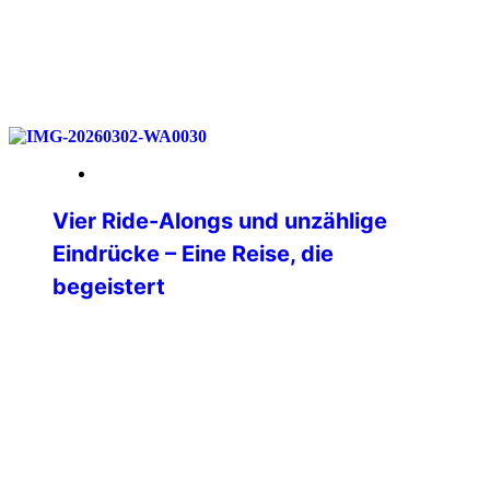
weiterlesen
18. Mai 2026
Vier Ride-Alongs und unzählige
Eindrücke – Eine Reise, die
begeistert
Nach langer Überlegung habe ich mich
im Dezember 2025 dazu entschlossen,
mir einen lang gehegten Traum zu
erfüllen und in die USA zu reisen. Ganz
oben auf meiner Liste der Bundesstaat
Texas. Nach vielem Hin- und
Herüberlegen stand dann irgendwann
die Route von Dallas über Oklahoma City,