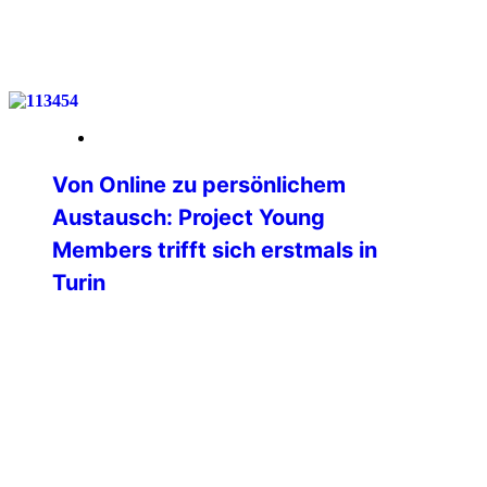
weiterlesen
26. Mai 2026
Von Online zu persönlichem
Austausch: Project Young
Members trifft sich erstmals in
Turin
Am vergangenen Wochenende fand in
Turin (Italien) das erste physische
Treffen des Projektes Young Members
der Professional Commission der
International Police Association statt.
Bislang erfolgte die gesamte
Zusammenarbeit ausschließlich digital
und online – umso bedeutender war