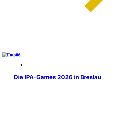
weiterlesen
29. Mai 2026
Die IPA-Games 2026 in Breslau
Wenn über tausend Polizistinnen und
Polizisten aus aller Welt ihre
Dienstwaffen ablegen und stattdessen
Laufschuhe schnüren, Judogis anlegen
oder sich am Schachbrett
gegenübersitzen, dann sind die IPA-
Games im Gange. Die IPA-Games 2026