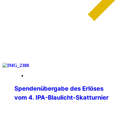
weiterlesen
01. Juni 2026
Spendenübergabe des Erlöses
vom 4. IPA-Blaulicht-Skatturnier
Am Donnerstag, 28.05.2026, konnten
Verbindungsstellenleiter Matthias Albert
und Jürgen Ganter (Turnierleiter des
Skatturniers) den Erlös des Skatturniers