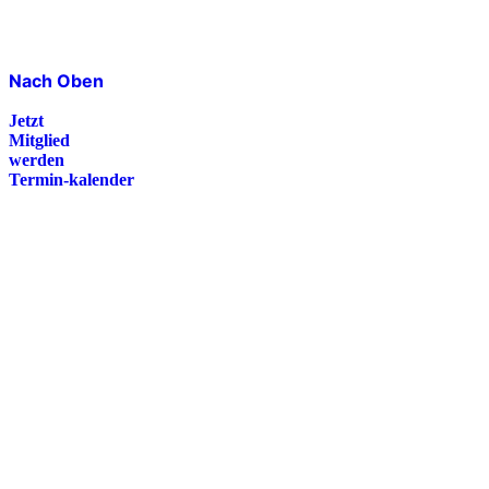
Nach Oben
Jetzt
Mitglied
werden
Termin-kalender
Presse
Magazin
Downloads
FAQ
Impressum
Datenschutz
International Police Association
IPA Deutsche Sektion e.V.