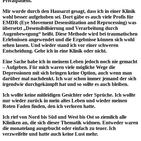
Privatpatient.
Mir wurde durch den Hausarzt gesagt, dass ich in einer Klinik
wohl besser aufgehoben sei. Dort gäbe es auch viele Profis für
EMDR (Eye Movement Desensitization and Reprocessing) was
übersetzt „Desensibilisierung und Verarbeitung durch
Augenbewegung“ heißt. Diese Methode wird bei traumatischen
Erlebnissen angewendet und die Ergebnisse können sich wohl
sehen lassen. Und wieder stand ich vor einer schweren
Entscheidung. Gehe ich in eine Klinik oder nicht.
Eine Sache habe ich in meinem Leben jedoch noch nie gemacht
– Aufgeben. Für mich waren viele mögliche Wege die
Depressionen mit sich bringen keine Option, auch wenn man
darüber mal nachdenkt. Ich war schon immer jemand der sich
irgendwie durchgekämpft hat und so sollte es auch bleiben.
Ich wollte keine mitleidigen Gesichter oder Sprüche. Ich wollte
nur wieder zurück in mein altes Leben und wieder meinen
Roten Faden finden, den ich verloren hatte.
Ich rief von Nord bis Süd und West bis Ost so ziemlich alle
Kliniken an, die sich dieser Thematik widmen. Entweder waren
die monatelang ausgebucht oder einfach zu teuer. Ich
verzweifelte und hatte auch keine Lust mehr.