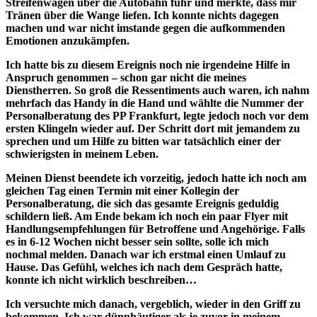
Streifenwagen über die Autobahn fuhr und merkte, dass mir
Tränen über die Wange liefen. Ich konnte nichts dagegen
machen und war nicht imstande gegen die aufkommenden
Emotionen anzukämpfen.
Ich hatte bis zu diesem Ereignis noch nie irgendeine Hilfe in
Anspruch genommen – schon gar nicht die meines
Dienstherren. So groß die Ressentiments auch waren, ich nahm
mehrfach das Handy in die Hand und wählte die Nummer der
Personalberatung des PP Frankfurt, legte jedoch noch vor dem
ersten Klingeln wieder auf. Der Schritt dort mit jemandem zu
sprechen und um Hilfe zu bitten war tatsächlich einer der
schwierigsten in meinem Leben.
Meinen Dienst beendete ich vorzeitig, jedoch hatte ich noch am
gleichen Tag einen Termin mit einer Kollegin der
Personalberatung, die sich das gesamte Ereignis geduldig
schildern ließ. Am Ende bekam ich noch ein paar Flyer mit
Handlungsempfehlungen für Betroffene und Angehörige. Falls
es in 6-12 Wochen nicht besser sein sollte, solle ich mich
nochmal melden. Danach war ich erstmal einen Umlauf zu
Hause. Das Gefühl, welches ich nach dem Gespräch hatte,
konnte ich nicht wirklich beschreiben…
Ich versuchte mich danach, vergeblich, wieder in den Griff zu
bekommen. Ich war dünnhäutiger als je zuvor in meinem