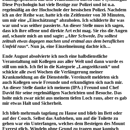
Diese Psychologin hat viele Bezüge zur Polizei und ist u.a.
regelmäßig an der Hochschule der hessischen Polizei. Nachdem
ich an der Reihe war, hatte ich ein Zeitfenster von 30 Minuten,
um mir eine „Einschätzung“ abzuholen. Ich schilderte ihr was
war und was seither passierte. An dieser Stelle muss ich sagen,
dass ich ihre offene und direkte Art echt mag. Sie riss die Augen
auf, schaute mich an und sagte:
„Alter Schwede, Du solltest
zeitnah etwas dagegen machen und erstmal aus dem beruflichen
Umfeld raus“
. Nun ja, eine Einzelmeinung dachte ich…
Ende August absolvierte ich noch eine halbdienstliche
Veranstaltung mit Kollegen aus aller Welt und dann wurde es
still um mich. Ich fiel in die Kategorie „Langzeitkrank“ und
schickte alle zwei Wochen die Verlängerung meiner
Krankmeldung an die Dienststelle. Vereinzelt meldeten sich
auch Kollegen sowie Freunde und erkundigten sich nach mir.
An dieser Stelle danke ich meinem (IPA-) Freund und Chef
David für seine regelmäßigen Nachrichten und Besuche. Das
holte mich zwar nicht aus meinem tiefen Loch raus, aber es gab
mir etwas Halt und Sicherheit.
Ich blieb mehrmals tagelang zu Hause und blieb im Bett oder
auf der Couch. Selbst das Aufstehen, um auf die Toilette zu
gehen war ein Unterfangen, welches dem Besteigen des Mount
Everest glich. Windeln ohne Grund zu tragen mag komisch