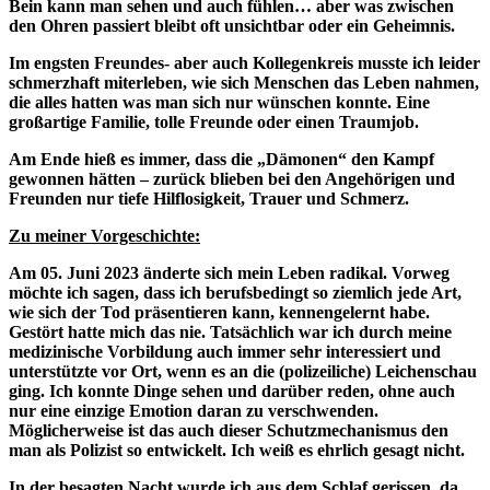
Bein kann man sehen und auch fühlen… aber was zwischen
den Ohren passiert bleibt oft unsichtbar oder ein Geheimnis.
Im engsten Freundes- aber auch Kollegenkreis musste ich leider
schmerzhaft miterleben, wie sich Menschen das Leben nahmen,
die alles hatten was man sich nur wünschen konnte. Eine
großartige Familie, tolle Freunde oder einen Traumjob.
Am Ende hieß es immer, dass die „Dämonen“ den Kampf
gewonnen hätten – zurück blieben bei den Angehörigen und
Freunden nur tiefe Hilflosigkeit, Trauer und Schmerz.
Zu meiner Vorgeschichte:
Am 05. Juni 2023 änderte sich mein Leben radikal. Vorweg
möchte ich sagen, dass ich berufsbedingt so ziemlich jede Art,
wie sich der Tod präsentieren kann, kennengelernt habe.
Gestört hatte mich das nie. Tatsächlich war ich durch meine
medizinische Vorbildung auch immer sehr interessiert und
unterstützte vor Ort, wenn es an die (polizeiliche) Leichenschau
ging. Ich konnte Dinge sehen und darüber reden, ohne auch
nur eine einzige Emotion daran zu verschwenden.
Möglicherweise ist das auch dieser Schutzmechanismus den
man als Polizist so entwickelt. Ich weiß es ehrlich gesagt nicht.
In der besagten Nacht wurde ich aus dem Schlaf gerissen, da