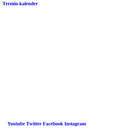
Termin-kalender
Presse
Magazin
Downloads
FAQ
Impressum
Datenschutz
International Police Association
IPA Deutsche Sektion e.V.
Schulze-Delitzsch-Straße 4
66450 Bexbach / Germany
Telefon +49 6826 510 99-0
service@ipa-deutschland.de
Youtube
Twitter
Facebook
Instagram
© 2022 IPA Deutschland