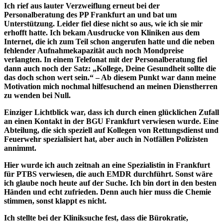
Ich rief aus lauter Verzweiflung erneut bei der
Personalberatung des PP Frankfurt an und bat um
Unterstützung. Leider fiel diese nicht so aus, wie ich sie mir
erhofft hatte. Ich bekam Ausdrucke von Kliniken aus dem
Internet, die ich zum Teil schon angerufen hatte und die neben
fehlender Aufnahmekapazität auch noch Mondpreise
verlangten. In einem Telefonat mit der Personalberatung fiel
dann auch noch der Satz: „Kollege, Deine Gesundheit sollte die
das doch schon wert sein.“ – Ab diesem Punkt war dann meine
Motivation mich nochmal hilfesuchend an meinen Dienstherren
zu wenden bei Null.
Einziger Lichtblick war, dass ich durch einen glücklichen Zufall
an einen Kontakt in der BGU Frankfurt verwiesen wurde. Eine
Abteilung, die sich speziell auf Kollegen von Rettungsdienst und
Feuerwehr spezialisiert hat, aber auch in Notfällen Polizisten
annimmt.
Hier wurde ich auch zeitnah an eine Spezialistin in Frankfurt
für PTBS verwiesen, die auch EMDR durchführt. Sonst wäre
ich glaube noch heute auf der Suche. Ich bin dort in den besten
Händen und echt zufrieden. Denn auch hier muss die Chemie
stimmen, sonst klappt es nicht.
Ich stellte bei der Kliniksuche fest, dass die Bürokratie,