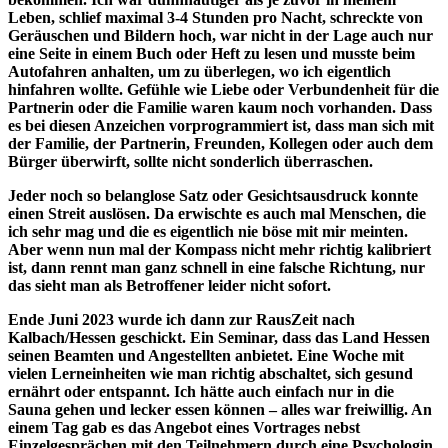
Leben, schlief maximal 3-4 Stunden pro Nacht, schreckte von
Geräuschen und Bildern hoch, war nicht in der Lage auch nur
eine Seite in einem Buch oder Heft zu lesen und musste beim
Autofahren anhalten, um zu überlegen, wo ich eigentlich
hinfahren wollte. Gefühle wie Liebe oder Verbundenheit für die
Partnerin oder die Familie waren kaum noch vorhanden. Dass
es bei diesen Anzeichen vorprogrammiert ist, dass man sich mit
der Familie, der Partnerin, Freunden, Kollegen oder auch dem
Bürger überwirft, sollte nicht sonderlich überraschen.
Jeder noch so belanglose Satz oder Gesichtsausdruck konnte
einen Streit auslösen. Da erwischte es auch mal Menschen, die
ich sehr mag und die es eigentlich nie böse mit mir meinten.
Aber wenn nun mal der Kompass nicht mehr richtig kalibriert
ist, dann rennt man ganz schnell in eine falsche Richtung, nur
das sieht man als Betroffener leider nicht sofort.
Ende Juni 2023 wurde ich dann zur RausZeit nach
Kalbach/Hessen geschickt. Ein Seminar, dass das Land Hessen
seinen Beamten und Angestellten anbietet. Eine Woche mit
vielen Lerneinheiten wie man richtig abschaltet, sich gesund
ernährt oder entspannt. Ich hätte auch einfach nur in die
Sauna gehen und lecker essen können – alles war freiwillig. An
einem Tag gab es das Angebot eines Vortrages nebst
Einzelgesprächen mit den Teilnehmern durch eine Psychologin.