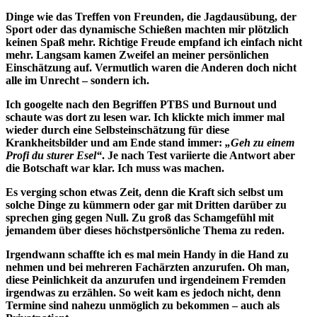
Dinge wie das Treffen von Freunden, die Jagdausübung, der
Sport oder das dynamische Schießen machten mir plötzlich
keinen Spaß mehr. Richtige Freude empfand ich einfach nicht
mehr. Langsam kamen Zweifel an meiner persönlichen
Einschätzung auf. Vermutlich waren die Anderen doch nicht
alle im Unrecht – sondern ich.
Ich googelte nach den Begriffen PTBS und Burnout und
schaute was dort zu lesen war. Ich klickte mich immer mal
wieder durch eine Selbsteinschätzung für diese
Krankheitsbilder und am Ende stand immer:
„Geh zu einem
Profi du sturer Esel“
. Je nach Test variierte die Antwort aber
die Botschaft war klar. Ich muss was machen.
Es verging schon etwas Zeit, denn die Kraft sich selbst um
solche Dinge zu kümmern oder gar mit Dritten darüber zu
sprechen ging gegen Null. Zu groß das Schamgefühl mit
jemandem über dieses höchstpersönliche Thema zu reden.
Irgendwann schaffte ich es mal mein Handy in die Hand zu
nehmen und bei mehreren Fachärzten anzurufen. Oh man,
diese Peinlichkeit da anzurufen und irgendeinem Fremden
irgendwas zu erzählen. So weit kam es jedoch nicht, denn
Termine sind nahezu unmöglich zu bekommen – auch als