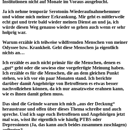
Institutionen nicht auf Monate im Voraus ausgebucht.
Ja ich nehme temporär Serotonin-Wiederaufnahmehemmer
und widme mich meiner Erkrankung. Mir geht es mittlerweile
echt gut und trete bald wieder meinen Dienst an und ja, ich
würde diesen Weg genauso wieder so gehen auch wenn er sehr
holprig war.
Warum erzähle ich teilweise wildfremden Menschen von meiner
Odyssee bzw. Krankheit. Geht diese Menschen ja eigentlich
nichts an…
Ich erzähle es auch nicht primär für die Menschen, denen es
„gut“ geht oder die sowieso eine vorgefertigte Meinung haben.
Ich erzähle es für die Menschen, die an dem gleichen Punkt
stehen, wo ich vor ein paar Monaten stand. Ich berichte
darüber damit Angehörige von Betroffenen es etwas besser
nachvollziehen können, da ich nur ansatzweise erahnen kann,
wie es ihnen damit gehen muss.
Das sind die Gründe warum ich mich „aus der Deckung“
heraustraue und offen über dieses Thema schreibe und auch
spreche. Und ich sage euch Betroffenen und Angehörigen jetzt
mal was, wisst ihr eigentlich wie häufig PTBS oder
Depressionen (Ja, das kann auch beides zusammen zuschlagen)
auftreten?