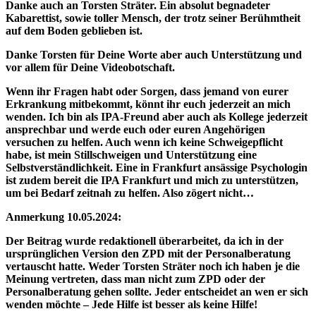
Danke auch an Torsten Sträter. Ein absolut begnadeter
Kabarettist, sowie toller Mensch, der trotz seiner Berühmtheit
auf dem Boden geblieben ist.
Danke Torsten für Deine Worte aber auch Unterstützung und
vor allem für Deine Videobotschaft.
Wenn ihr Fragen habt oder Sorgen, dass jemand von eurer
Erkrankung mitbekommt, könnt ihr euch jederzeit an mich
wenden. Ich bin als IPA-Freund aber auch als Kollege jederzeit
ansprechbar und werde euch oder euren Angehörigen
versuchen zu helfen. Auch wenn ich keine Schweigepflicht
habe, ist mein Stillschweigen und Unterstützung eine
Selbstverständlichkeit. Eine in Frankfurt ansässige Psychologin
ist zudem bereit die IPA Frankfurt und mich zu unterstützen,
um bei Bedarf zeitnah zu helfen. Also zögert nicht…
Anmerkung 10.05.2024:
Der Beitrag wurde redaktionell überarbeitet, da ich in der
ursprünglichen Version den ZPD mit der Personalberatung
vertauscht hatte. Weder Torsten Sträter noch ich haben je die
Meinung vertreten, dass man
nicht
zum ZPD oder der
Personalberatung gehen sollte. Jeder entscheidet an wen er sich
wenden möchte – Jede Hilfe ist besser als keine Hilfe!