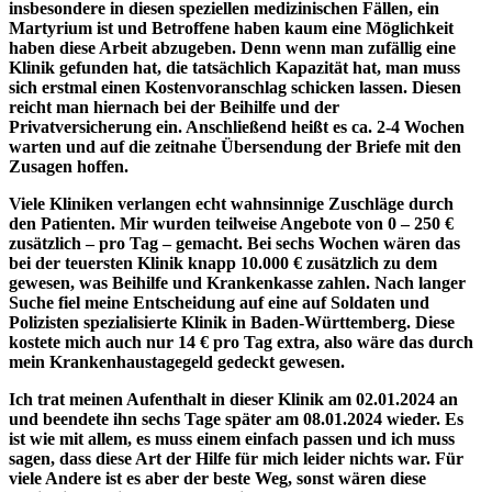
insbesondere in diesen speziellen medizinischen Fällen, ein
Martyrium ist und Betroffene haben kaum eine Möglichkeit
haben diese Arbeit abzugeben. Denn wenn man zufällig eine
Klinik gefunden hat, die tatsächlich Kapazität hat, man muss
sich erstmal einen Kostenvoranschlag schicken lassen. Diesen
reicht man hiernach bei der Beihilfe und der
Privatversicherung ein. Anschließend heißt es ca. 2-4 Wochen
warten und auf die zeitnahe Übersendung der Briefe mit den
Zusagen hoffen.
Viele Kliniken verlangen echt wahnsinnige Zuschläge durch
den Patienten. Mir wurden teilweise Angebote von 0 – 250 €
zusätzlich – pro Tag – gemacht. Bei sechs Wochen wären das
bei der teuersten Klinik knapp 10.000 € zusätzlich zu dem
gewesen, was Beihilfe und Krankenkasse zahlen. Nach langer
Suche fiel meine Entscheidung auf eine auf Soldaten und
Polizisten spezialisierte Klinik in Baden-Württemberg. Diese
kostete mich auch nur 14 € pro Tag extra, also wäre das durch
mein Krankenhaustagegeld gedeckt gewesen.
Ich trat meinen Aufenthalt in dieser Klinik am 02.01.2024 an
und beendete ihn sechs Tage später am 08.01.2024 wieder. Es
ist wie mit allem, es muss einem einfach passen und ich muss
sagen, dass diese Art der Hilfe für mich leider nichts war. Für
viele Andere ist es aber der beste Weg, sonst wären diese