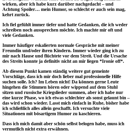
wirken, aber ich habe kurz darüber nachgedacht – und
Achtung Spoiler… mein Humor, so schlecht er auch sein mag,
kehrt zurück.
Ich fiel gefühlt immer tiefer und hatte Gedanken, die ich weder
schreiben noch aussprechen möchte. Ich machte mir oft und
viele Gedanken.
Immer häufiger eskalierten normale Gespräche mit meiner
Freundin und/oder ihren Kindern. Immer wieder ging ich zu
mir nach Hause und flüchtete vor dem Streit. Und die Ursache
des Streits konnte ja definitiv nicht an mir liegen *Ironie off*.
Ab diesem Punkt kamen ständig weitere gut gemeinte
Vorschläge, dass ich mir doch lieber mal professionelle Hilfe
suchen solle. Ich? Im Leben nicht! Da können gerne Leute
hingehen die Stimmen hören oder wippend auf dem Stuhl
sitzen und russische Kriegslieder summen, aber ich habe nur
eine kurze Phase, wo ich etwas schlechter als sonst gelaunt bin –
das wird schon wieder. Lasst mich einfach in Ruhe, bisher habe
ich schließlich alles allein geschafft. Ich versuchte viele
Situationen mit bösartigem Humor zu kaschieren.
Dass ich mich damit aber schön selbst belogen habe, muss ich
vermutlich nicht extra erwähnen.