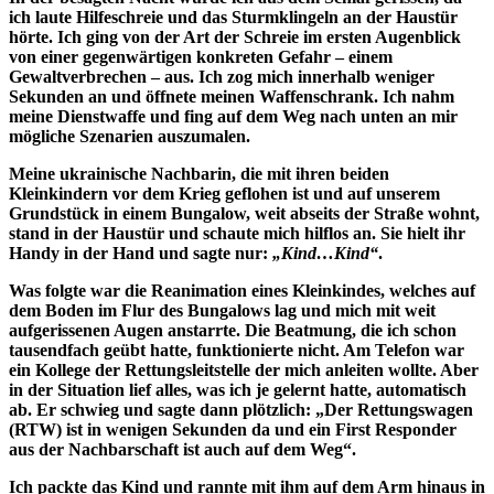
ich laute Hilfeschreie und das Sturmklingeln an der Haustür
hörte. Ich ging von der Art der Schreie im ersten Augenblick
von einer gegenwärtigen konkreten Gefahr – einem
Gewaltverbrechen – aus. Ich zog mich innerhalb weniger
Sekunden an und öffnete meinen Waffenschrank. Ich nahm
meine Dienstwaffe und fing auf dem Weg nach unten an mir
mögliche Szenarien auszumalen.
Meine ukrainische Nachbarin, die mit ihren beiden
Kleinkindern vor dem Krieg geflohen ist und auf unserem
Grundstück in einem Bungalow, weit abseits der Straße wohnt,
stand in der Haustür und schaute mich hilflos an. Sie hielt ihr
Handy in der Hand und sagte nur:
„Kind…Kind“
.
Was folgte war die Reanimation eines Kleinkindes, welches auf
dem Boden im Flur des Bungalows lag und mich mit weit
aufgerissenen Augen anstarrte. Die Beatmung, die ich schon
tausendfach geübt hatte, funktionierte nicht. Am Telefon war
ein Kollege der Rettungsleitstelle der mich anleiten wollte. Aber
in der Situation lief alles, was ich je gelernt hatte, automatisch
ab. Er schwieg und sagte dann plötzlich: „Der Rettungswagen
(RTW) ist in wenigen Sekunden da und ein First Responder
aus der Nachbarschaft ist auch auf dem Weg“.
Ich packte das Kind und rannte mit ihm auf dem Arm hinaus in