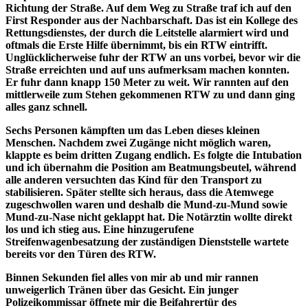
Richtung der Straße. Auf dem Weg zu Straße traf ich auf den
First Responder aus der Nachbarschaft. Das ist ein Kollege des
Rettungsdienstes, der durch die Leitstelle alarmiert wird und
oftmals die Erste Hilfe übernimmt, bis ein RTW eintrifft.
Unglücklicherweise fuhr der RTW an uns vorbei, bevor wir die
Straße erreichten und auf uns aufmerksam machen konnten.
Er fuhr dann knapp 150 Meter zu weit. Wir rannten auf den
mittlerweile zum Stehen gekommenen RTW zu und dann ging
alles ganz schnell.
Sechs Personen kämpften um das Leben dieses kleinen
Menschen. Nachdem zwei Zugänge nicht möglich waren,
klappte es beim dritten Zugang endlich. Es folgte die Intubation
und ich übernahm die Position am Beatmungsbeutel, während
alle anderen versuchten das Kind für den Transport zu
stabilisieren. Später stellte sich heraus, dass die Atemwege
zugeschwollen waren und deshalb die Mund-zu-Mund sowie
Mund-zu-Nase nicht geklappt hat. Die Notärztin wollte direkt
los und ich stieg aus. Eine hinzugerufene
Streifenwagenbesatzung der zuständigen Dienststelle wartete
bereits vor den Türen des RTW.
Binnen Sekunden fiel alles von mir ab und mir rannen
unweigerlich Tränen über das Gesicht. Ein junger
Polizeikommissar öffnete mir die Beifahrertür des