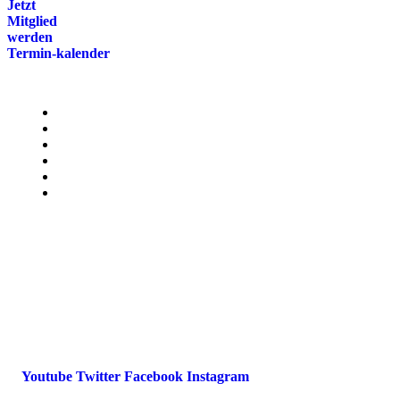
Jetzt
Mitglied
werden
Termin-kalender
Menü
Presse
Magazin
Downloads
FAQ
Impressum
Datenschutz
International Police Association
IPA Deutsche Sektion e.V.
Schulze-Delitzsch-Straße 4
66450 Bexbach / Germany
Telefon +49 6826 510 99-0
service@ipa-deutschland.de
Youtube
Twitter
Facebook
Instagram