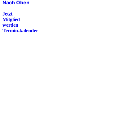
Nach Oben
Jetzt
Mitglied
werden
Termin-kalender
Presse
Magazin
Downloads
FAQ
Impressum
Datenschutz
International Police Association
IPA Deutsche Sektion e.V.
Schulze-Delitzsch-Straße 4
66450 Bexbach / Germany
Telefon +49 6826 510 99-0
service@ipa-deutschland.de