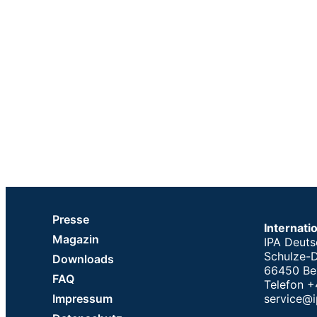
Presse
Internati
Magazin
IPA Deuts
Schulze-D
Downloads
66450 Be
FAQ
Telefon 
Impressum
service@i