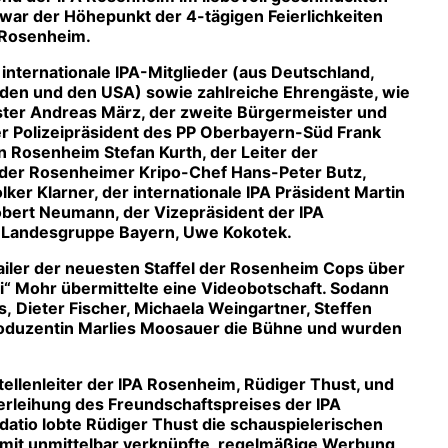
 war der Höhepunkt der 4-tägigen Feierlichkeiten
A Rosenheim.
internationale IPA-Mitglieder
(aus Deutschland,
landen und den USA) sowie
zahlreiche Ehrengäste
, wie
ter
Andreas März, der
zweite Bürgermeister
und
er
Polizeipräsident des PP Oberbayern-Süd
Frank
ion Rosenheim
Stefan Kurth, der
Leiter der
 der
Rosenheimer Kripo-Chef
Hans-Peter Butz,
olker Klarner, der
internationale IPA Präsident
Martin
bert Neumann, der
Vizepräsident der IPA
A Landesgruppe Bayern
, Uwe Kokotek.
railer der neuesten Staffel der Rosenheim Cops über
hi“ Mohr übermittelte eine Videobotschaft. Sodann
 Dieter Fischer, Michaela Weingartner, Steffen
roduzentin Marlies Moosauer die Bühne und wurden
llenleiter der IPA Rosenheim, Rüdiger Thust, und
erleihung des Freundschaftspreises der IPA
udatio lobte Rüdiger Thust die schauspielerischen
mit unmittelbar verknüpfte, regelmäßige Werbung