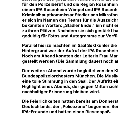
für den Polizeiberuf und die Region Rosenhe
einem IPA Rosenheim Wimpel und IPA Rosenhei
Kriminalhauptkommissar Stadler ans Mikrofon
er sich im Namen des Teams für die Auszeichn
bekannten Worten: „Stadler Ende.“ Ein nicht 
zu ihren Plätzen. Nachdem sie sich gestärkt 
geduldig für Fotos und Autogramme zur Verf
Parallel hierzu machten im Saal Sektkühler die 
Hintergrund war der Aufruf der IPA Rosenhe
Noch am Abend konnten der Leiterin Frau Mari
gestellt werden (Die Sammlung dauert noch a
Der weitere Abend wurde begleitet von den K
Bundespolizeiorchesters München. Die Musiker
eine tolle Stimmung in den Saal. Der Auftritt
Highlight eines Abends, der gegen Mitternac
nachhaltiger Erinnerung bleiben wird.
Die Feierlichkeiten hatten bereits am Donners
Deutschlands, der „Policezone“ begonnen. Bei
IPA-Freunde und hatten einen Riesenspaß.