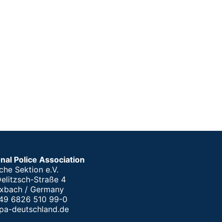
onal Police Association
che Sektion e.V.
elitzsch-Straße 4
xbach / Germany
+49 6826 510 99-0
pa-deutschland.de