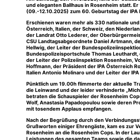
und eleganten Ballhaus in Rosenheim statt. Er
(09.-12.10.2025) zum 60. Geburtstag der IP
Erschienen waren mehr als
330 nationale und 
Österreich, Italien, der Schweiz, den Nieder
der
Landrat
Otto Lederer, der
Oberbürgermeis
CSU Landtagsabgeordnete Daniel Artmann, d
Hellwig, der
Leiter der Bundespolizeiinspekt
Bundespolizeisportschule
Thomas Leuthardt,
der
Leiter der Polizeiinspektion Rosenheim
, V
Hoffmann, der
Präsident der IPA Österreich
Ro
Italien
Antonio Molinaro und der
Leiter der IP
Pünktlich um 19.00h flimmerte der aktuelle T
die Leinwand und der leider verhinderte „Mic
betraten die Schauspieler der Rosenheim Cops,
Wolf, Anastasia Papadopoulou sowie deren P
mit tosendem Applaus empfangen.
Nach der Begrüßung durch den Verbindungsste
Grußworten einiger Ehrengäste, kam es zur
V
Rosenheim an die Rosenheim Cops
. In der La
Leistungen des gesamten Teams sowie die da