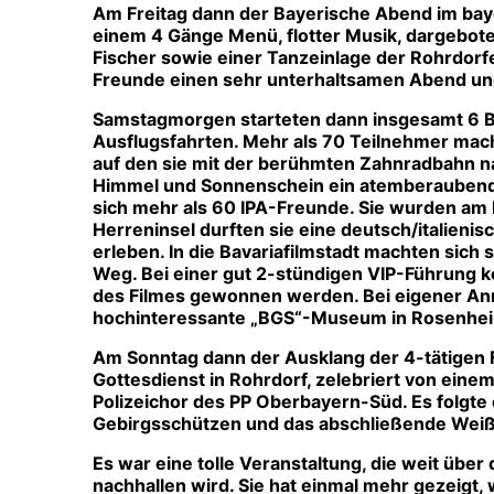
Am Freitag dann der Bayerische Abend im bayer
einem 4 Gänge Menü, flotter Musik, dargebo
Fischer sowie einer Tanzeinlage der Rohrdorf
Freunde einen sehr unterhaltsamen Abend und 
Samstagmorgen starteten dann insgesamt 6 Bu
Ausflugsfahrten. Mehr als 70 Teilnehmer ma
auf den sie mit der berühmten Zahnradbahn na
Himmel und Sonnenschein ein atemberaubend
sich mehr als 60 IPA-Freunde. Sie wurden am H
Herreninsel durften sie eine deutsch/italien
erleben. In die Bavariafilmstadt machten sich
Weg. Bei einer gut 2-stündigen VIP-Führung ko
des Filmes gewonnen werden. Bei eigener An
hochinteressante „BGS“-Museum in Rosenhe
Am Sonntag dann der Ausklang der 4-tätigen 
Gottesdienst in Rohrdorf, zelebriert von eine
Polizeichor des PP Oberbayern-Süd. Es folgte
Gebirgsschützen und das abschließende Weiß
Es war eine tolle Veranstaltung, die weit übe
nachhallen wird. Sie hat einmal mehr gezeigt,