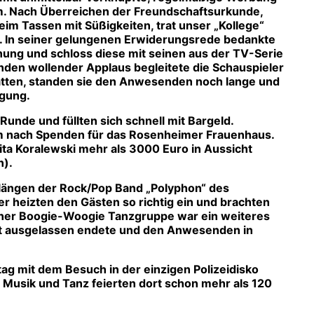
im. Nach Überreichen der Freundschaftsurkunde,
m Tassen mit Süßigkeiten, trat unser „Kollege“
. In seiner gelungenen Erwiderungsrede bedankte
ung und schloss diese mit seinen aus der TV-Serie
enden wollender Applaus begleitete die Schauspieler
hatten, standen sie den Anwesenden noch lange und
ügung.
Runde und füllten sich schnell mit Bargeld.
im nach Spenden für das Rosenheimer Frauenhaus.
ta Koralewski mehr als 3000 Euro in Aussicht
n).
längen der Rock/Pop Band „Polyphon“ des
 heizten den Gästen so richtig ein und brachten
 einer Boogie-Woogie Tanzgruppe war ein weiteres
ht ausgelassen endete und den Anwesenden in
tag mit dem Besuch in der einzigen Polizeidisko
 Musik und Tanz feierten dort schon mehr als 120