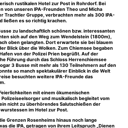
isch rustikalen Hotel zur Post in Rohrdorf. Bei
ten von unseren IPA-Freunden Theo und Micha
er Trachtler Gruppe, verbrachten mehr als 300 IPA-
ließen es so richtig krachen.
sse zu landschaftlich schönen bzw. interessanten
chten sich auf den Weg zum Wendelstein (1800m),
ch oben gelangten. Dort erwartete sie bei blauem
er Blick über die Wolken. Zum Chiemsee begaben
afen von der Polizei Prien begrüßt. Auf der
ische Führung durch das Schloss Herrenchiemsee
 sogar 3 Busse mit mehr als 130 Teilnehmern auf den
nnte so manch spektakulärer Einblick in die Welt
reise besuchten weitere IPA-Freunde das
im.
Feierlichkeiten mit einem ökumenischen
m Polizeiseelsorger und musikalisch begleitet vom
 ein nicht zu überhörendes Salutschießen der
wurstessen im Hotel zur Post.
r die Grenzen Rosenheims hinaus noch lange
 was die IPA, getragen von ihrem Leitspruch „Dienen