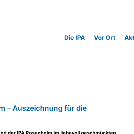
Die IPA
Vor Ort
Akt
ichnung für die Rosenheim Cops
m – Auszeichnung für die
end der IPA Rosenheim im liebevoll geschmückten