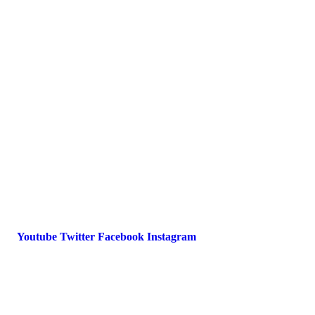
Presse
Magazin
Downloads
FAQ
Impressum
Datenschutz
International Police Association
IPA Deutsche Sektion e.V.
Schulze-Delitzsch-Straße 4
66450 Bexbach / Germany
Telefon +49 6826 510 99-0
service@ipa-deutschland.de
Youtube
Twitter
Facebook
Instagram
© 2022 IPA Deutschland