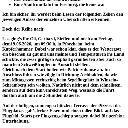
Eine Stadtrundfahrt in Freiburg, die keine war
Ich bin sicher, ihr werdet beim Lesen der folgenden Zeilen den
jeweiligen Anlass der einzelnen Überschriften erkennen.
Doch der Reihe nach:
Los ging’s für Oli, Gerhard, Steffen und mich am Freitag,
dem19.06.2026, um 09:30 h, in Pforzheim, beim
Kupferhammer. Dabei war schon klar, dass es der Wettergott
ein bisschen zu gut mit uns meinte und Temperaturen ins Land
schickte, die zwar griffigen Asphalt garantierten aber auch so
manchen Schweißtropfen in Aussicht stellten.
Gleich nach dem Start holten wir Patric zuhause ab. Im
Anschluss fuhren wir zügig in Richtung Aichhalden, da wir
zum Mittagessen rechtzeitig beim Segelflugplatz in Winzeln-
Schramberg sein wollten. Natürlich nicht auf dem schnellsten,
sondern auf dem kurvenreichsten Weg, weshalb die Fahrt
dorthin auch um die 2 Stunden dauerte.
Auf der luftigen, sonnengeschützten Terrasse der Pizzeria des
Flugplatzes gab’s lecker Essen und einen tollen Blick auf das
Flugfeld. Starts per Flugzeugschlepp sorgten dabei für perfekte
Unterhaltung.