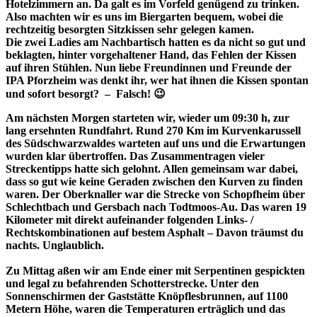
Hotelzimmern an. Da galt es im Vorfeld genügend zu trinken.
Also machten wir es uns im Biergarten bequem, wobei die
rechtzeitig besorgten Sitzkissen sehr gelegen kamen.
Die zwei Ladies am Nachbartisch hatten es da nicht so gut und
beklagten, hinter vorgehaltener Hand, das Fehlen der Kissen
auf ihren Stühlen. Nun liebe Freundinnen und Freunde der
IPA Pforzheim was denkt ihr, wer hat ihnen die Kissen spontan
und sofort besorgt? – Falsch! 😉
Am nächsten Morgen starteten wir, wieder um 09:30 h, zur
lang ersehnten Rundfahrt. Rund 270 Km im Kurvenkarussell
des Südschwarzwaldes warteten auf uns und die Erwartungen
wurden klar übertroffen. Das Zusammentragen vieler
Streckentipps hatte sich gelohnt. Allen gemeinsam war dabei,
dass so gut wie keine Geraden zwischen den Kurven zu finden
waren. Der Oberknaller war die Strecke von Schopfheim über
Schlechtbach und Gersbach nach Todtmoos-Au. Das waren 19
Kilometer mit direkt aufeinander folgenden Links- /
Rechtskombinationen auf bestem Asphalt – Davon träumst du
nachts. Unglaublich.
Zu Mittag aßen wir am Ende einer mit Serpentinen gespickten
und legal zu befahrenden Schotterstrecke. Unter den
Sonnenschirmen der Gaststätte Knöpflesbrunnen, auf 1100
Metern Höhe, waren die Temperaturen erträglich und das