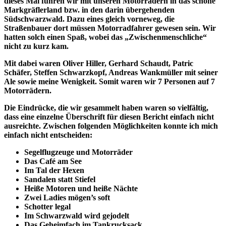
dieses Mal fuhren wir mit unseren Motorrädern in das schöne
Markgräflerland bzw. in den darin übergehenden
Südschwarzwald. Dazu eines gleich vorneweg, die
Straßenbauer dort müssen Motorradfahrer gewesen sein. Wir
hatten solch einen Spaß, wobei das „Zwischenmenschliche“
nicht zu kurz kam.
Mit dabei waren Oliver Hiller, Gerhard Schaudt, Patric
Schäfer, Steffen Schwarzkopf, Andreas Wankmüller mit seiner
Ale sowie meine Wenigkeit. Somit waren wir 7 Personen auf 7
Motorrädern.
Die Eindrücke, die wir gesammelt haben waren so vielfältig,
dass eine einzelne Überschrift für diesen Bericht einfach nicht
ausreichte. Zwischen folgenden Möglichkeiten konnte ich mich
einfach nicht entscheiden:
Segelflugzeuge und Motorräder
Das Café am See
Im Tal der Hexen
Sandalen statt Stiefel
Heiße Motoren und heiße Nächte
Zwei Ladies mögen’s soft
Schotter legal
Im Schwarzwald wird gejodelt
Das Geheimfach im Tankrucksack