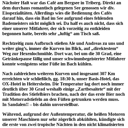
Nächster Halt war das Café am Bergsee in Triberg. Direkt an
dem durchaus romantisch gelegenen See genossen wir div.
Eisspezialitäten. Allerdings wies die Bedienung des Cafés
darauf hin, dass ein Bad im See aufgrund eines fehlenden
Bademeisters nicht möglich sei. Da half es auch nicht, dass sich
einer unserer Mitfahrer, der sich vorzeitig zu entkleiden
begonnen hatte, bereits sehr „luftig“ am Tisch saß.
Rechtzeitig zum Aufbruch stießen Ale und Andreas zu uns und
weiter ging’s, immer die Kurven im Blick, auf „direktestem“
Weg zur Hexenlochmühle. Dort war, bei um die 30 Grad, eine
Getränkepause fällig und unser schwimmbegeisterter Mitfahrer
konnte wenigstens seine Füße im Bach kühlen.
Nach zahlreichen weiteren Kurven und insgesamt 307 Km
erreichten wir schließlich, gg. 18:30 h, unser Basis-Hotel, das
OX-Hotel in Heitersheim. Die Temperatur lag dort noch immer
deutlich über 30 Grad weshalb einige „Zartbesaitete“ mit der
Tradition des Stiefelbiers brachen, nach der das erste Bier noch
mit Motorradstiefeln an den Füßen getrunken werden muss.
In Sandalen!! – bis dahin unvorstellbar.
Während, aufgrund der Außentemperatur, die heißen Motoren
unserer Maschinen nur sehr zögerlich abkühlten, kündigte sich
die erste von zwei tropische Nächten in den nicht klimatisierten