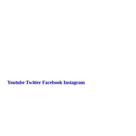
FAQ
Impressum
Datenschutz
International Police Association
IPA Deutsche Sektion e.V.
Schulze-Delitzsch-Straße 4
66450 Bexbach / Germany
Telefon +49 6826 510 99-0
service@ipa-deutschland.de
Youtube
Twitter
Facebook
Instagram
© 2022 IPA Deutschland