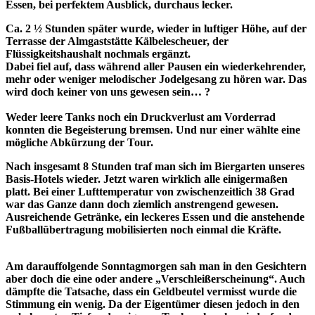
Essen, bei perfektem Ausblick, durchaus lecker.
Ca. 2 ½ Stunden später wurde, wieder in luftiger Höhe, auf der
Terrasse der Almgaststätte Kälbelescheuer, der
Flüssigkeitshaushalt nochmals ergänzt.
Dabei fiel auf, dass während aller Pausen ein wiederkehrender,
mehr oder weniger melodischer Jodelgesang zu hören war. Das
wird doch keiner von uns gewesen sein… ?
Weder leere Tanks noch ein Druckverlust am Vorderrad
konnten die Begeisterung bremsen. Und nur einer wählte eine
mögliche Abkürzung der Tour.
Nach insgesamt 8 Stunden traf man sich im Biergarten unseres
Basis-Hotels wieder. Jetzt waren wirklich alle einigermaßen
platt. Bei einer Lufttemperatur von zwischenzeitlich 38 Grad
war das Ganze dann doch ziemlich anstrengend gewesen.
Ausreichende Getränke, ein leckeres Essen und die anstehende
Fußballübertragung mobilisierten noch einmal die Kräfte.
Am darauffolgende Sonntagmorgen sah man in den Gesichtern
aber doch die eine oder andere „Verschleißerscheinung“. Auch
dämpfte die Tatsache, dass ein Geldbeutel vermisst wurde die
Stimmung ein wenig. Da der Eigentümer diesen jedoch in den