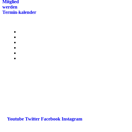
Mitglied
werden
Termin-kalender
Menü
Presse
Magazin
Downloads
FAQ
Impressum
Datenschutz
International Police Association
IPA Deutsche Sektion e.V.
Schulze-Delitzsch-Straße 4
66450 Bexbach / Germany
Telefon +49 6826 510 99-0
service@ipa-deutschland.de
Youtube
Twitter
Facebook
Instagram
© 2022 IPA Deutschland