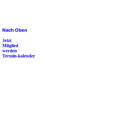
Nach Oben
Jetzt
Mitglied
werden
Termin-kalender
Presse
Magazin
Downloads
FAQ
Impressum
Datenschutz
International Police Association