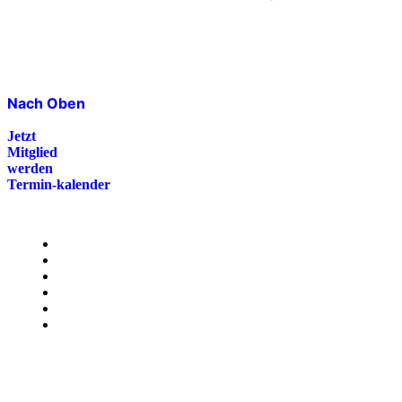
Nach Oben
Jetzt
Mitglied
werden
Termin-kalender
Menü
Presse
Magazin
Downloads
FAQ
Impressum
Datenschutz
International Police Association
IPA Deutsche Sektion e.V.