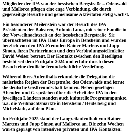
Mitglieder der IPA von der hessischen Bergstraße – Odenwald
und Mallorca pflegen eine enge Verbindung, die durch
gegenseitige Besuche und gemeinsame Aktivitäten stetig wächst.
Ein besonderer Meilenstein war der Besuch des IPA-
Präsidenten der Balearen, Antonio Luna, mit seiner Familie in
der Vorweihnachtszeit an der hessischen Bergstraße. Sie
übernachteten im IPA-Haus Europa in Bensheim und wurden
herzlich von den IPA-Freunden Rainer Martens und Jupp
Simon, ihren Partnerinnen und dem Verbindungsstellenleiter
David Weiser betreut. Der Kontakt zwischen den Beteiligten
besteht seit dem Frühjahr 2024 und erfuhr durch diesen
Besuch eine deutliche freundschaftliche Vertiefung.
Während ihres Aufenthalts erkundete die Delegation die
malerische Region der Bergstraße, des Odenwalds und lernte
die deutsche Gastfreundschaft kennen. Neben geselligen
Abenden und Gesprächen über die Arbeit der IPA in den
jeweiligen Ländern standen auch kulturelle Programmpunkte,
u.a. die Weihnachtsmärkte in Bensheim / Heidelberg und
Michelstadt, auf dem Plan.
Im Frühjahr 2025 stand der Langzeitaufenthalt von Rainer
Martens und Jupp Simon auf Mallorca an. Die zehn Wochen
waren geprägt von intensiven privaten und IPA-Kontakten: