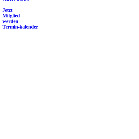
Jetzt
Mitglied
werden
Termin-kalender
Presse
Magazin
Downloads
FAQ
Impressum
Datenschutz
International Police Association
IPA Deutsche Sektion e.V.
Schulze-Delitzsch-Straße 4
66450 Bexbach / Germany
Telefon +49 6826 510 99-0
service@ipa-deutschland.de