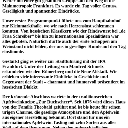
Wetter mit einer gut gelaunten Gruppe auf den Weg in die
Mainmetropole Frankfurt. Es wurde ein Tag voller Genuss,
Geselligkeit und spannender Eindrücke.
Unser erster Programmpunkt führte uns vom Hauptbahnhof
zur Kleinmarkthalle, wo wir nach Herzenslust schlemmen
konnten. Von hessischen Klassikern wie der Rindswurst bei „de
Fraa Schreiber“ bis hin zu internationalen Spezialitäten war
alles geboten. Natürlich durfte auch der erste Schoppen am
Weinstand nicht fehlen, der uns in geselliger Runde auf den Tag
einstimmte.
Gestärkt ging es weiter zur Stadtführung mit der IPA
Frankfurt. Unter der Leitung von Manfred Schmelz
erkundeten wir den Römerberg und die Neue Altstadt. Wir
erhielten viele interessante Einblicke in Geschichte und
Gegenwart der Stadt – charmant und humorvoll präsentiert im
hessischen Dialekt.
Der krönende Abschluss wartete in der traditionsreichen
Apfelweinkneipe „Zur Buchscheer“. Seit 1876 wird dieses Haus
von der Familie Theobald geführt und ist bis heute für seinen
urigen Charme, die gesellige Atmosphäre und den Apfelwein
aus eigener Herstellung bekannt. Dort stand für uns ein
internationales Apfelwein-Tasting mit zehn Sorten aus aller
Welt auf dem Programm. Neben den unterschiedlichen