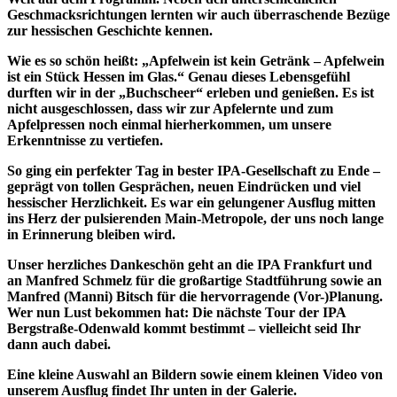
Geschmacksrichtungen lernten wir auch überraschende Bezüge
zur hessischen Geschichte kennen.
Wie es so schön heißt: „Apfelwein ist kein Getränk – Apfelwein
ist ein Stück Hessen im Glas.“ Genau dieses Lebensgefühl
durften wir in der „Buchscheer“ erleben und genießen. Es ist
nicht ausgeschlossen, dass wir zur Apfelernte und zum
Apfelpressen noch einmal hierherkommen, um unsere
Erkenntnisse zu vertiefen.
So ging ein perfekter Tag in bester IPA-Gesellschaft zu Ende –
geprägt von tollen Gesprächen, neuen Eindrücken und viel
hessischer Herzlichkeit. Es war ein gelungener Ausflug mitten
ins Herz der pulsierenden Main-Metropole, der uns noch lange
in Erinnerung bleiben wird.
Unser herzliches Dankeschön geht an die IPA Frankfurt und
an Manfred Schmelz für die großartige Stadtführung sowie an
Manfred (Manni) Bitsch für die hervorragende (Vor-)Planung.
Wer nun Lust bekommen hat: Die nächste Tour der IPA
Bergstraße-Odenwald kommt bestimmt – vielleicht seid Ihr
dann auch dabei.
Eine kleine Auswahl an Bildern sowie einem kleinen Video von
unserem Ausflug findet Ihr unten in der Galerie.