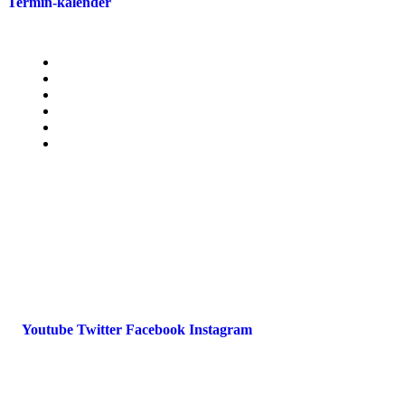
Termin-kalender
Menü
Presse
Magazin
Downloads
FAQ
Impressum
Datenschutz
International Police Association
IPA Deutsche Sektion e.V.
Schulze-Delitzsch-Straße 4
66450 Bexbach / Germany
Telefon +49 6826 510 99-0
service@ipa-deutschland.de
Youtube
Twitter
Facebook
Instagram
© 2022 IPA Deutschland