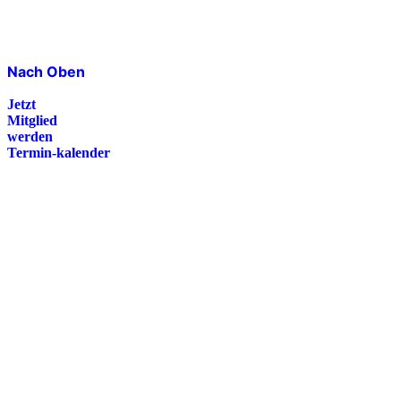
Nach Oben
Jetzt
Mitglied
werden
Termin-kalender
Presse
Magazin
Downloads
FAQ
Impressum
Datenschutz
International Police Association
IPA Deutsche Sektion e.V.