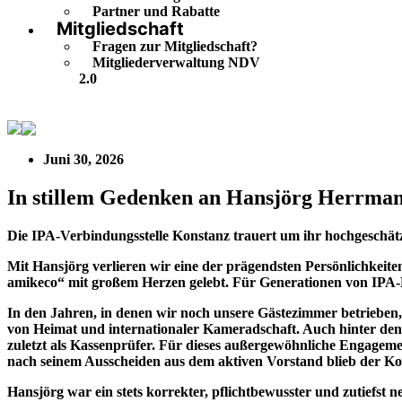
Partner und Rabatte
Mitgliedschaft
Fragen zur Mitgliedschaft?
Mitgliederverwaltung NDV
2.0
In stillem Gedenken an Hansjörg Herrmann
Juni 30, 2026
In stillem Gedenken an Hansjörg Herrma
Die IPA-Verbindungsstelle Konstanz trauert um ihr hochgeschät
Mit Hansjörg verlieren wir eine der prägendsten Persönlichkeit
amikeco“ mit großem Herzen gelebt. Für Generationen von IPA-
In den Jahren, in denen wir noch unsere Gästezimmer betrieben, 
von Heimat und internationaler Kameradschaft. Auch hinter den Ku
zuletzt als Kassenprüfer. Für dieses außergewöhnliche Engageme
nach seinem Ausscheiden aus dem aktiven Vorstand blieb der Ko
Hansjörg war ein stets korrekter, pflichtbewusster und zutiefst n