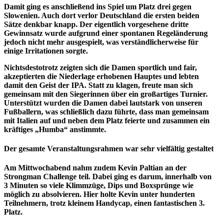
Damit ging es anschließend ins Spiel um Platz drei gegen
Slowenien. Auch dort verlor Deutschland die ersten beiden
Sätze denkbar knapp. Der eigentlich vorgesehene dritte
Gewinnsatz wurde aufgrund einer spontanen Regeländerung
jedoch nicht mehr ausgespielt, was verständlicherweise für
einige Irritationen sorgte.
Nichtsdestotrotz zeigten sich die Damen sportlich und fair,
akzeptierten die Niederlage erhobenen Hauptes und lebten
damit den Geist der IPA. Statt zu klagen, freute man sich
gemeinsam mit den Siegerinnen über ein großartiges Turnier.
Unterstützt wurden die Damen dabei lautstark von unseren
Fußballern, was schließlich dazu führte, dass man gemeinsam
mit Italien auf und neben dem Platz feierte und zusammen ein
kräftiges „Humba“ anstimmte.
Der gesamte Veranstaltungsrahmen war sehr vielfältig gestaltet
Am Mittwochabend nahm zudem Kevin Paltian an der
Strongman Challenge teil. Dabei ging es darum, innerhalb von
3 Minuten so viele Klimmzüge, Dips und Boxsprünge wie
möglich zu absolvieren. Hier holte Kevin unter hunderten
Teilnehmern, trotz kleinem Handycap, einen fantastischen 3.
Platz.