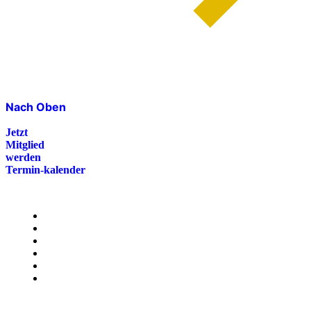
Nach Oben
Jetzt
Mitglied
werden
Termin-kalender
Menü
Presse
Magazin
Downloads
FAQ
Impressum
Datenschutz