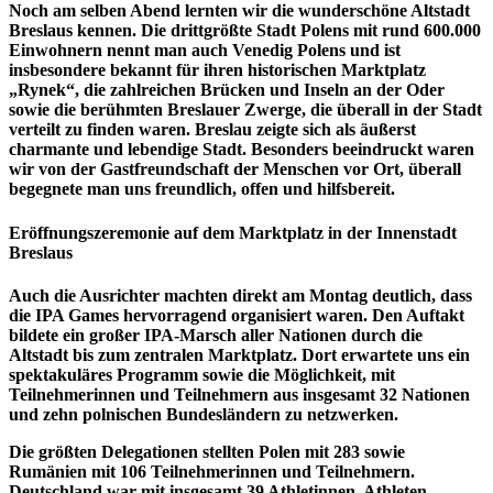
Noch am selben Abend lernten wir die wunderschöne Altstadt
Breslaus kennen. Die drittgrößte Stadt Polens mit rund 600.000
Einwohnern nennt man auch Venedig Polens und ist
insbesondere bekannt für ihren historischen Marktplatz
„Rynek“, die zahlreichen Brücken und Inseln an der Oder
sowie die berühmten Breslauer Zwerge, die überall in der Stadt
verteilt zu finden waren. Breslau zeigte sich als äußerst
charmante und lebendige Stadt. Besonders beeindruckt waren
wir von der Gastfreundschaft der Menschen vor Ort, überall
begegnete man uns freundlich, offen und hilfsbereit.
Eröffnungszeremonie auf dem Marktplatz in der Innenstadt
Breslaus
Auch die Ausrichter machten direkt am Montag deutlich, dass
die IPA Games hervorragend organisiert waren. Den Auftakt
bildete ein großer IPA-Marsch aller Nationen durch die
Altstadt bis zum zentralen Marktplatz. Dort erwartete uns ein
spektakuläres Programm sowie die Möglichkeit, mit
Teilnehmerinnen und Teilnehmern aus insgesamt 32 Nationen
und zehn polnischen Bundesländern zu netzwerken.
Die größten Delegationen stellten Polen mit 283 sowie
Rumänien mit 106 Teilnehmerinnen und Teilnehmern.
Deutschland war mit insgesamt 39 Athletinnen, Athleten,