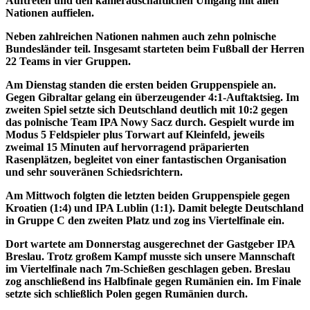
Auftreten und den kameradschaftlichen Umgang mit allen
Nationen auffielen.
Neben zahlreichen Nationen nahmen auch zehn polnische
Bundesländer teil. Insgesamt starteten beim Fußball der Herren
22 Teams in vier Gruppen.
Am Dienstag standen die ersten beiden Gruppenspiele an.
Gegen Gibraltar gelang ein überzeugender 4:1-Auftaktsieg. Im
zweiten Spiel setzte sich Deutschland deutlich mit 10:2 gegen
das polnische Team IPA Nowy Sacz durch. Gespielt wurde im
Modus 5 Feldspieler plus Torwart auf Kleinfeld, jeweils
zweimal 15 Minuten auf hervorragend präparierten
Rasenplätzen, begleitet von einer fantastischen Organisation
und sehr souveränen Schiedsrichtern.
Am Mittwoch folgten die letzten beiden Gruppenspiele gegen
Kroatien (1:4) und IPA Lublin (1:1). Damit belegte Deutschland
in Gruppe C den zweiten Platz und zog ins Viertelfinale ein.
Dort wartete am Donnerstag ausgerechnet der Gastgeber IPA
Breslau. Trotz großem Kampf musste sich unsere Mannschaft
im Viertelfinale nach 7m-Schießen geschlagen geben. Breslau
zog anschließend ins Halbfinale gegen Rumänien ein. Im Finale
setzte sich schließlich Polen gegen Rumänien durch.