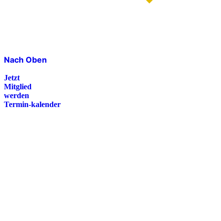
Nach Oben
Jetzt
Mitglied
werden
Termin-kalender
Presse
Magazin
Downloads
FAQ
Impressum
Datenschutz