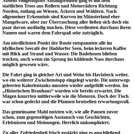
Abseits vollgestopfter Ausflugsrouten ging es mit dem
stattlichen Tross aus Rollern und Motorrädern Richtung
Norden, entlang an Wiesen, Äckern und Wäldern. Nach
allgemeiner Erkenntnis sind Kurven im Münsterland eher
Mangelware, aber zur Überraschung aller ließen sich doch ein
paar davon ausfindig machen. Diese verdienten durchaus ihren
Namen und waren dem Fahrspaß sehr zuträglich.
Am nördlichsten Punkt der Route entspannten alle im
idyllischen Seecafé der Haddorfer Seen, beim leckeren Kaffee
mit Blick auf Strand und Wasser. Die Badehosen blieben
trocken, auch wenn ein Sprung ins kühlende Nass durchaus
möglich gewesen wäre.
Die Fahrt ging in gleicher Art und Weise bis Havixbeck weiter,
wo ein weiterer Zwischenstopp eingelegt wurde. Die unterwegs
geleerten Kalorientanks mussten wieder aufgefüllt werden. Im
„Historischen Brauhaus“ wurden wir bereits erwartet. Die
Mägen knurrten mittlerweile wie die Motoren. Doch der Tisch
war schon gedeckt und die Pfannen brutzelten erwartungsvoll.
Das gemeinsame Mahl nutzten wir, wie alle Pausen zuvor
schon, zum gegenseitigen Austausch von Geschichten,
Erlebnissen und Meinungen. Herrlich unkompliziert.
Zu aller Zufriedenheit frisch gestärkt ging es anschließend