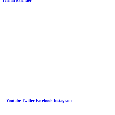
Termin-kalender
Presse
Magazin
Downloads
FAQ
Impressum
Datenschutz
International Police Association
IPA Deutsche Sektion e.V.
Schulze-Delitzsch-Straße 4
66450 Bexbach / Germany
Telefon +49 6826 510 99-0
service@ipa-deutschland.de
Youtube
Twitter
Facebook
Instagram
© 2022 IPA Deutschland