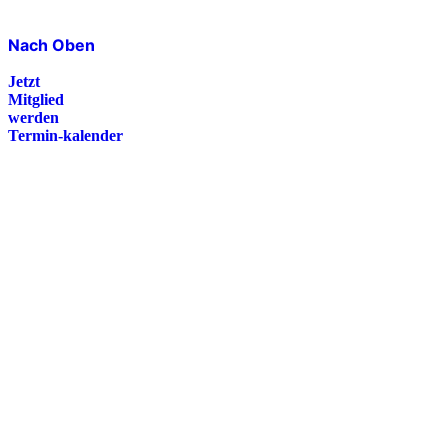
Nach Oben
Jetzt
Mitglied
werden
Termin-kalender
Presse
Magazin
Downloads
FAQ
Impressum
Datenschutz
International Police Association
IPA Deutsche Sektion e.V.
Schulze-Delitzsch-Straße 4
66450 Bexbach / Germany