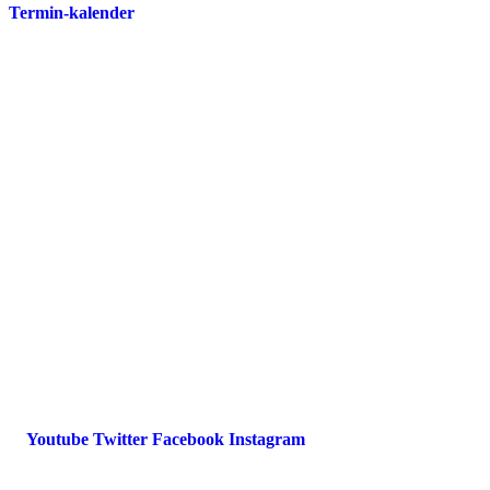
Termin-kalender
Presse
Magazin
Downloads
FAQ
Impressum
Datenschutz
International Police Association
IPA Deutsche Sektion e.V.
Schulze-Delitzsch-Straße 4
66450 Bexbach / Germany
Telefon +49 6826 510 99-0
service@ipa-deutschland.de
Youtube
Twitter
Facebook
Instagram
© 2022 IPA Deutschland