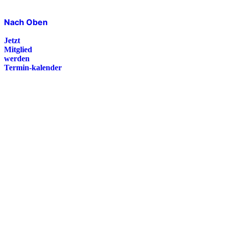
Nach Oben
Jetzt
Mitglied
werden
Termin-kalender
Presse
Magazin
Downloads
FAQ
Impressum
Datenschutz
International Police Association
IPA Deutsche Sektion e.V.
Schulze-Delitzsch-Straße 4
66450 Bexbach / Germany