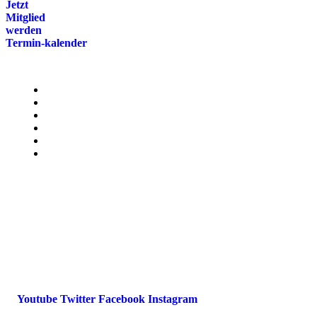
Jetzt
Mitglied
werden
Termin-kalender
Menü
Presse
Magazin
Downloads
FAQ
Impressum
Datenschutz
International Police Association
IPA Deutsche Sektion e.V.
Schulze-Delitzsch-Straße 4
66450 Bexbach / Germany
Telefon +49 6826 510 99-0
service@ipa-deutschland.de
Youtube
Twitter
Facebook
Instagram