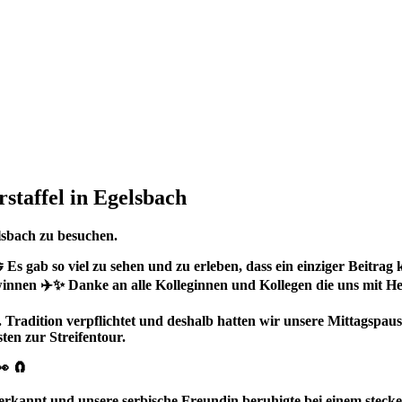
ach
staffel in Egelsbach
elsbach zu besuchen.
🤝 Es gab so viel zu sehen und zu erleben, dass ein einziger Beit
innen ✈️✨ Danke an alle Kolleginnen und Kollegen die uns mit Her
. Tradition verpflichtet und deshalb hatten wir unsere Mittagspa
ten zur Streifentour.
👀 🧲
rkannt und unsere serbische Freundin beruhigte bei einem steck