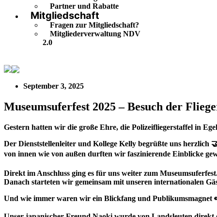
Partner und Rabatte
Mitgliedschaft
Fragen zur Mitgliedschaft?
Mitgliederverwaltung NDV
2.0
Museumsuferfest 2025 – Besuch der Fliegerstaffel in Egelsb
September 3, 2025
Museumsuferfest 2025 – Besuch der Flieger
Gestern hatten wir die große Ehre, die Polizeifliegerstaffel in Eg
Der Dienststellenleiter und Kollege Kelly begrüßte uns herzlich 
von innen wie von außen durften wir faszinierende Einblicke gew
Direkt im Anschluss ging es für uns weiter zum Museumsuferfest
Danach starteten wir gemeinsam mit unseren internationalen Gäs
Und wie immer waren wir ein Blickfang und Publikumsmagnet 
Unser japanischer Freund Naoki wurde von Landsleuten direkt e