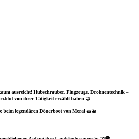
rag kaum ausreicht! Hubschrauber, Flugzeuge, Drohnentechnik –
zblut von ihrer Tätigkeit erzählt haben 🤝
use beim legendären Dönerboot von Meral 🌯🚤
engebliebenen Aufzug ihre Landsleute souverän 🤝🌍