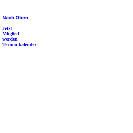
Nach Oben
Jetzt
Mitglied
werden
Termin-kalender
Presse
Magazin
Downloads
FAQ
Impressum
Datenschutz
International Police Association
IPA Deutsche Sektion e.V.
Schulze-Delitzsch-Straße 4