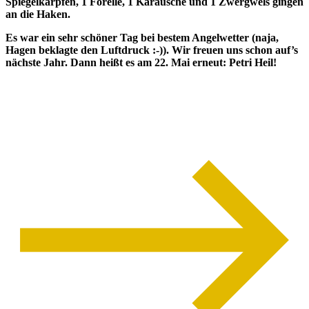
Spiegelkarpfen, 1 Forelle, 1 Karausche und 1 Zwergwels gingen
an die Haken.
Es war ein sehr schöner Tag bei bestem Angelwetter (naja,
Hagen beklagte den Luftdruck :-)). Wir freuen uns schon auf’s
nächste Jahr. Dann heißt es am 22. Mai erneut: Petri Heil!