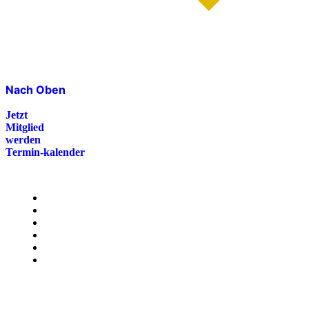
Nach Oben
Jetzt
Mitglied
werden
Termin-kalender
Menü
Presse
Magazin
Downloads
FAQ
Impressum
Datenschutz
International Police Association