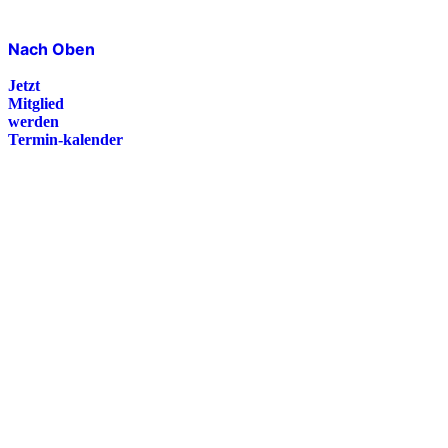
Nach Oben
Jetzt
Mitglied
werden
Termin-kalender
Presse
Magazin
Downloads
FAQ
Impressum
Datenschutz
International Police Association
IPA Deutsche Sektion e.V.
Schulze-Delitzsch-Straße 4
66450 Bexbach / Germany