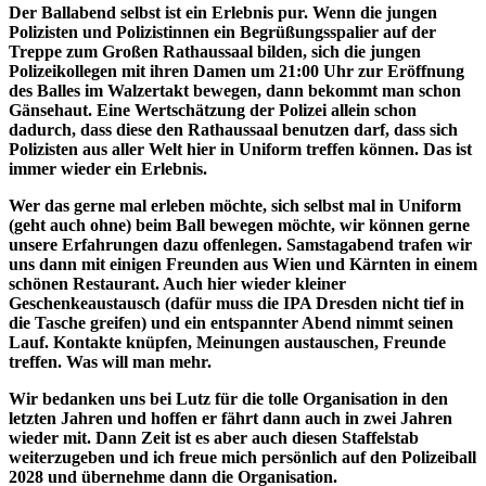
Der Ballabend selbst ist ein Erlebnis pur. Wenn die jungen
Polizisten und Polizistinnen ein Begrüßungsspalier auf der
Treppe zum Großen Rathaussaal bilden, sich die jungen
Polizeikollegen mit ihren Damen um 21:00 Uhr zur Eröffnung
des Balles im Walzertakt bewegen, dann bekommt man schon
Gänsehaut. Eine Wertschätzung der Polizei allein schon
dadurch, dass diese den Rathaussaal benutzen darf, dass sich
Polizisten aus aller Welt hier in Uniform treffen können. Das ist
immer wieder ein Erlebnis.
Wer das gerne mal erleben möchte, sich selbst mal in Uniform
(geht auch ohne) beim Ball bewegen möchte, wir können gerne
unsere Erfahrungen dazu offenlegen. Samstagabend trafen wir
uns dann mit einigen Freunden aus Wien und Kärnten in einem
schönen Restaurant. Auch hier wieder kleiner
Geschenkeaustausch (dafür muss die IPA Dresden nicht tief in
die Tasche greifen) und ein entspannter Abend nimmt seinen
Lauf. Kontakte knüpfen, Meinungen austauschen, Freunde
treffen. Was will man mehr.
Wir bedanken uns bei Lutz für die tolle Organisation in den
letzten Jahren und hoffen er fährt dann auch in zwei Jahren
wieder mit. Dann Zeit ist es aber auch diesen Staffelstab
weiterzugeben und ich freue mich persönlich auf den Polizeiball
2028 und übernehme dann die Organisation.