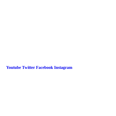
FAQ
Impressum
Datenschutz
International Police Association
IPA Deutsche Sektion e.V.
Schulze-Delitzsch-Straße 4
66450 Bexbach / Germany
Telefon +49 6826 510 99-0
service@ipa-deutschland.de
Youtube
Twitter
Facebook
Instagram
© 2022 IPA Deutschland