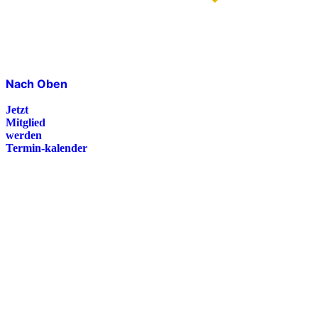
Nach Oben
Jetzt
Mitglied
werden
Termin-kalender
Presse
Magazin
Downloads
FAQ
Impressum
Datenschutz