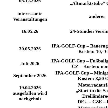
05.12.2026
„Altmarktstube“ 
interessante
anderer
Veranstaltungen
16.05.26
24-Stunden Verei
IPA-GOLF-Cup – Bauerngol
30.05.2026
Kosten: 10,- € 
IPA-GOLF-Cup – Fußballg
Juli 2026
CZ – Kosten: noc
IPA-GOLF-Cup – Minigol
September 2026
Kosten: 8,50 €
Motorradausf
19.04.2026
„Start in die S
ausgefallen wird
Dreiländere
nachgeholt
DEU – CZE –