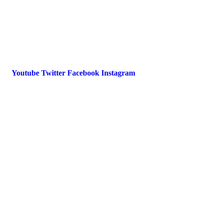
International Police Association
IPA Deutsche Sektion e.V.
Schulze-Delitzsch-Straße 4
66450 Bexbach / Germany
Telefon +49 6826 510 99-0
service@ipa-deutschland.de
Youtube
Twitter
Facebook
Instagram
© 2022 IPA Deutschland