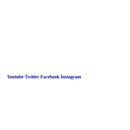
FAQ
Impressum
Datenschutz
International Police Association
IPA Deutsche Sektion e.V.
Schulze-Delitzsch-Straße 4
66450 Bexbach / Germany
Telefon +49 6826 510 99-0
service@ipa-deutschland.de
Youtube
Twitter
Facebook
Instagram
© 2022 IPA Deutschland