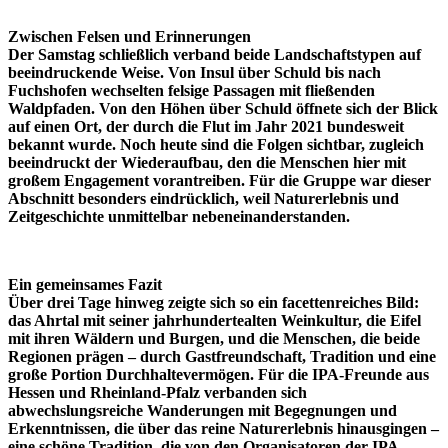
Zwischen Felsen und Erinnerungen
Der Samstag schließlich verband beide Landschaftstypen auf
beeindruckende Weise. Von Insul über Schuld bis nach
Fuchshofen wechselten felsige Passagen mit fließenden
Waldpfaden. Von den Höhen über Schuld öffnete sich der Blick
auf einen Ort, der durch die Flut im Jahr 2021 bundesweit
bekannt wurde. Noch heute sind die Folgen sichtbar, zugleich
beeindruckt der Wiederaufbau, den die Menschen hier mit
großem Engagement vorantreiben. Für die Gruppe war dieser
Abschnitt besonders eindrücklich, weil Naturerlebnis und
Zeitgeschichte unmittelbar nebeneinanderstanden.
Ein gemeinsames Fazit
Über drei Tage hinweg zeigte sich so ein facettenreiches Bild:
das Ahrtal mit seiner jahrhundertealten Weinkultur, die Eifel
mit ihren Wäldern und Burgen, und die Menschen, die beide
Regionen prägen – durch Gastfreundschaft, Tradition und eine
große Portion Durchhaltevermögen. Für die IPA-Freunde aus
Hessen und Rheinland-Pfalz verbanden sich
abwechslungsreiche Wanderungen mit Begegnungen und
Erkenntnissen, die über das reine Naturerlebnis hinausgingen –
eine schöne Tradition, die von den Organisatoren der IPA