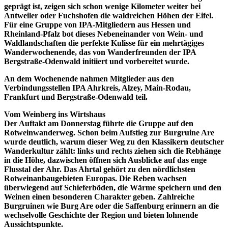
geprägt ist, zeigen sich schon wenige Kilometer weiter bei
Antweiler oder Fuchshofen die waldreichen Höhen der Eifel.
Für eine Gruppe von IPA-Mitgliedern aus Hessen und
Rheinland-Pfalz bot dieses Nebeneinander von Wein- und
Waldlandschaften die perfekte Kulisse für ein mehrtägiges
Wanderwochenende, das von Wanderfreunden der IPA
Bergstraße-Odenwald initiiert und vorbereitet wurde.
An dem Wochenende nahmen Mitglieder aus den
Verbindungsstellen
IPA Ahrkreis, Alzey, Main-Rodau,
Frankfurt und Bergstraße-Odenwald
teil.
Vom Weinberg ins Wirtshaus
Der Auftakt am Donnerstag führte die Gruppe auf den
Rotweinwanderweg. Schon beim Aufstieg zur Burgruine Are
wurde deutlich, warum dieser Weg zu den Klassikern deutscher
Wanderkultur zählt: links und rechts ziehen sich die Rebhänge
in die Höhe, dazwischen öffnen sich Ausblicke auf das enge
Flusstal der Ahr. Das Ahrtal gehört zu den nördlichsten
Rotweinanbaugebieten Europas. Die Reben wachsen
überwiegend auf Schieferböden, die Wärme speichern und den
Weinen einen besonderen Charakter geben. Zahlreiche
Burgruinen wie Burg Are oder die Saffenburg erinnern an die
wechselvolle Geschichte der Region und bieten lohnende
Aussichtspunkte.