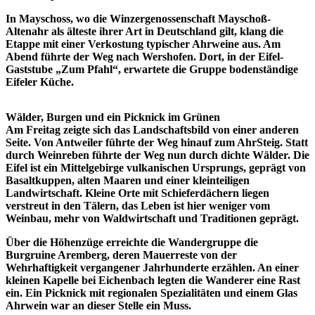
In Mayschoss, wo die Winzergenossenschaft Mayschoß-
Altenahr als älteste ihrer Art in Deutschland gilt, klang die
Etappe mit einer Verkostung typischer Ahrweine aus. Am
Abend führte der Weg nach Wershofen. Dort, in der Eifel-
Gaststube „Zum Pfahl“, erwartete die Gruppe bodenständige
Eifeler Küche.
Wälder, Burgen und ein Picknick im Grünen
Am Freitag zeigte sich das Landschaftsbild von einer anderen
Seite. Von Antweiler führte der Weg hinauf zum AhrSteig. Statt
durch Weinreben führte der Weg nun durch dichte Wälder. Die
Eifel ist ein Mittelgebirge vulkanischen Ursprungs, geprägt von
Basaltkuppen, alten Maaren und einer kleinteiligen
Landwirtschaft. Kleine Orte mit Schieferdächern liegen
verstreut in den Tälern, das Leben ist hier weniger vom
Weinbau, mehr von Waldwirtschaft und Traditionen geprägt.
Über die Höhenzüge erreichte die Wandergruppe die
Burgruine Aremberg, deren Mauerreste von der
Wehrhaftigkeit vergangener Jahrhunderte erzählen. An einer
kleinen Kapelle bei Eichenbach legten die Wanderer eine Rast
ein. Ein Picknick mit regionalen Spezialitäten und einem Glas
Ahrwein war an dieser Stelle ein Muss.