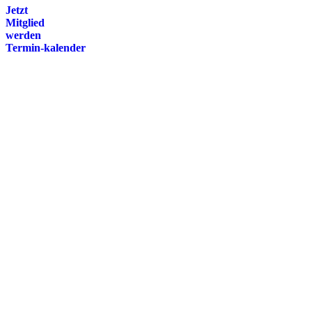
Jetzt
Mitglied
werden
Termin-kalender
Presse
Magazin
Downloads
FAQ
Impressum
Datenschutz
International Police Association
IPA Deutsche Sektion e.V.
Schulze-Delitzsch-Straße 4
66450 Bexbach / Germany
Telefon +49 6826 510 99-0
service@ipa-deutschland.de