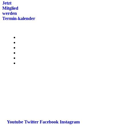
Jetzt
Mitglied
werden
Termin-kalender
Menü
Presse
Magazin
Downloads
FAQ
Impressum
Datenschutz
International Police Association
IPA Deutsche Sektion e.V.
Schulze-Delitzsch-Straße 4
66450 Bexbach / Germany
Telefon +49 6826 510 99-0
service@ipa-deutschland.de
Youtube
Twitter
Facebook
Instagram