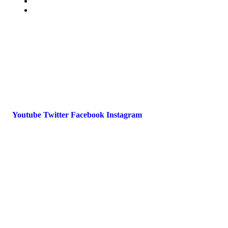
Impressum
Datenschutz
International Police Association
IPA Deutsche Sektion e.V.
Schulze-Delitzsch-Straße 4
66450 Bexbach / Germany
Telefon +49 6826 510 99-0
service@ipa-deutschland.de
Youtube
Twitter
Facebook
Instagram
© 2022 IPA Deutschland