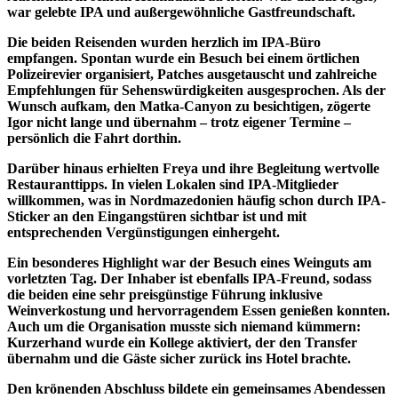
war gelebte IPA und außergewöhnliche Gastfreundschaft.
Die beiden Reisenden wurden herzlich im IPA-Büro
empfangen. Spontan wurde ein Besuch bei einem örtlichen
Polizeirevier organisiert, Patches ausgetauscht und zahlreiche
Empfehlungen für Sehenswürdigkeiten ausgesprochen. Als der
Wunsch aufkam, den Matka-Canyon zu besichtigen, zögerte
Igor nicht lange und übernahm – trotz eigener Termine –
persönlich die Fahrt dorthin.
Darüber hinaus erhielten Freya und ihre Begleitung wertvolle
Restauranttipps. In vielen Lokalen sind IPA-Mitglieder
willkommen, was in Nordmazedonien häufig schon durch IPA-
Sticker an den Eingangstüren sichtbar ist und mit
entsprechenden Vergünstigungen einhergeht.
Ein besonderes Highlight war der Besuch eines Weinguts am
vorletzten Tag. Der Inhaber ist ebenfalls IPA-Freund, sodass
die beiden eine sehr preisgünstige Führung inklusive
Weinverkostung und hervorragendem Essen genießen konnten.
Auch um die Organisation musste sich niemand kümmern:
Kurzerhand wurde ein Kollege aktiviert, der den Transfer
übernahm und die Gäste sicher zurück ins Hotel brachte.
Den krönenden Abschluss bildete ein gemeinsames Abendessen