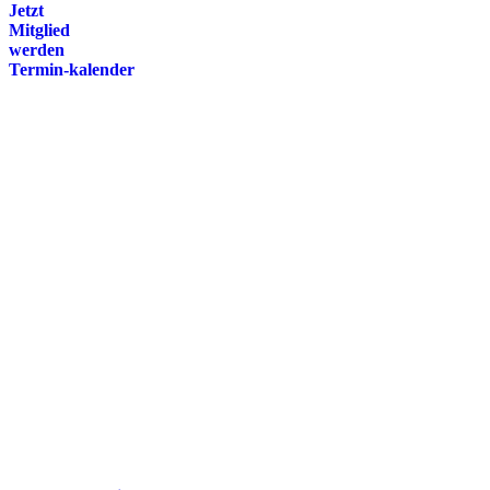
Jetzt
Mitglied
werden
Termin-kalender
Presse
Magazin
Downloads
FAQ
Impressum
Datenschutz
International Police Association
IPA Deutsche Sektion e.V.
Schulze-Delitzsch-Straße 4
66450 Bexbach / Germany
Telefon +49 6826 510 99-0
service@ipa-deutschland.de