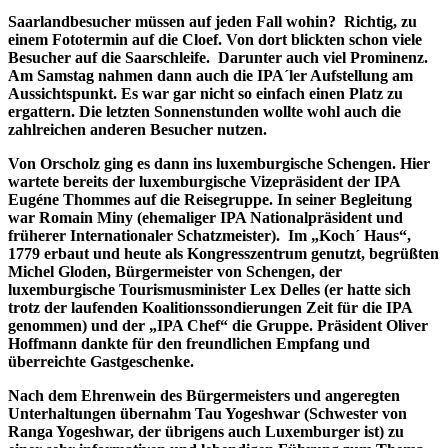
Saarlandbesucher müssen auf jeden Fall wohin? Richtig, zu
einem Fototermin auf die Cloef. Von dort blickten schon viele
Besucher auf die Saarschleife. Darunter auch viel Prominenz.
Am Samstag nahmen dann auch die IPA´ler Aufstellung am
Aussichtspunkt. Es war gar nicht so einfach einen Platz zu
ergattern. Die letzten Sonnenstunden wollte wohl auch die
zahlreichen anderen Besucher nutzen.
Von Orscholz ging es dann ins luxemburgische Schengen. Hier
wartete bereits der luxemburgische Vizepräsident der IPA
Eugéne Thommes auf die Reisegruppe. In seiner Begleitung
war Romain Miny (ehemaliger IPA Nationalpräsident und
früherer Internationaler Schatzmeister). Im
„Koch´ Haus
“,
1779 erbaut und heute als Kongresszentrum genutzt, begrüßten
Michel Gloden, Bürgermeister von Schengen, der
luxemburgische Tourismusminister Lex Delles (er hatte sich
trotz der laufenden Koalitionssondierungen Zeit für die IPA
genommen) und der „IPA Chef“ die Gruppe. Präsident Oliver
Hoffmann dankte für den freundlichen Empfang und
überreichte Gastgeschenke.
Nach dem Ehrenwein des Bürgermeisters und angeregten
Unterhaltungen übernahm Tau Yogeshwar (Schwester von
Ranga Yogeshwar, der übrigens auch Luxemburger ist) zu