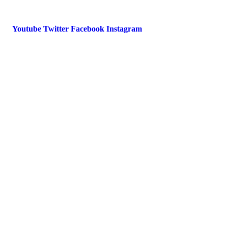
service@ipa-deutschland.de
Youtube
Twitter
Facebook
Instagram
© 2022 IPA Deutschland