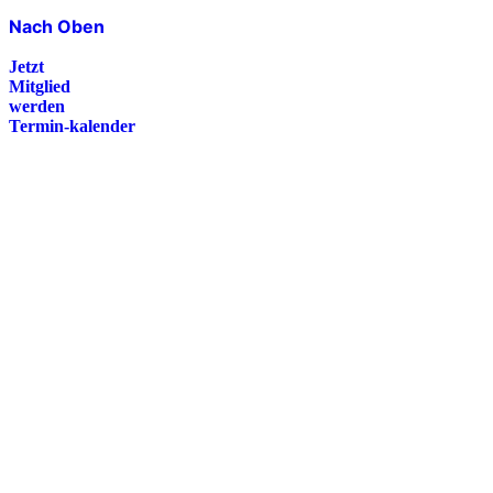
Nach Oben
Jetzt
Mitglied
werden
Termin-kalender
Presse
Magazin
Downloads
FAQ
Impressum
Datenschutz
International Police Association
IPA Deutsche Sektion e.V.
Schulze-Delitzsch-Straße 4
66450 Bexbach / Germany
Telefon +49 6826 510 99-0