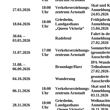
Skat und K
18:00
Verkehrserziehungs-
27.03.2026
Anmeldung
Uhr
zentrum Arnstadt
24.03.2026
Griesheim,
Frühjahrsk
18:00
18.04.2026
Landgasthaus
Anmeldung
Uhr
„Queen Victoria“
15.04.2026
Fahrt in d
30.04. –
Radebeul
Anmeldung
03.05.2026
27.02.2026
Sommerfes
17:00
Verkehrserziehungs-
31.07.2026
(gesonderte
Uhr
zentrum Arnstadt
Ausschreib
IPA-Wande
31.08. –
Braunlage/Harz
Teilnahmem
06.09.2026
27.02.2026
gesonderte
04.10.2026
Wanderung
Ausschrei
Skat und K
18:00
Verkehrserziehungs-
06.11.2026
Anmeldung
Uhr
zentrum Arnstadt
03.11.2026
Griesheim,
Weihnachts
18:00
28.11.2026
Landgasthaus
Anmeldung
Uhr
„Queen Victoria“
26.11.2026