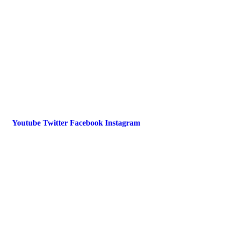
Impressum
Datenschutz
International Police Association
IPA Deutsche Sektion e.V.
Schulze-Delitzsch-Straße 4
66450 Bexbach / Germany
Telefon +49 6826 510 99-0
service@ipa-deutschland.de
Youtube
Twitter
Facebook
Instagram
© 2022 IPA Deutschland